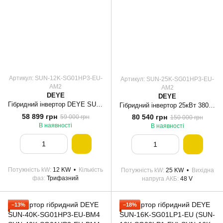
Артикул: SUN-12K-SG01HP3-EU-
Артикул: SUN-25K-SG01HP3-EU-
AM2
AM2
DEYE
DEYE
Гібридний інвертор DEYE SUN-12K-SG01HP3-EU-AM2
Гібридний інвертор 25кВт 380В SUN-25K-SG01HP3-EU-AM2 Deye
58 899 грн
80 540 грн
59 000 грн
150 000 грн
В наявності
В наявності
Потужність kW
12 KW
Кількість
Потужність kW
25 KW
Вихідна
фаз
Трифазний
напруга АКБ
48 V
−13%
−18%