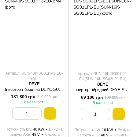
Артикул: SUN-40K-SG01HP3-EU-
Артикул: SUN-16K-SG01LP1-
BM4
EU(SUN-16K-SG02LP1-EU)
DEYE
DEYE
Інвертор гібридний DEYE SUN-40K-SG01HP3-EU-BM4
Інвертор гібридний DEYE SUN-16K-SG01LP1-EU (SUN-16K-SG02LP1-EU)
181 800 грн
89 100 грн
210 000 грн
109 000 грн
В наявності
В наявності
Потужність kW
40 KW
Вихідна
Потужність kW
16 KW
Вихідна
напруга АКБ
48 V
Кількість
напруга АКБ
48 V
Кількість