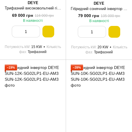
DEYE
DEYE
Трифазний високовольтний гібридний інвертор Deye SUN-15K-SG01HP3-EU-AM2 15KW, EU версія, IP65
Гібридний сонячний інвертор Deye SUN-20K-SG01HP3-EU-AM2
69 000 грн
79 000 грн
116 000 грн
135 000 грн
В наявності
В наявності
Потужність kW
15 KW
Кількість
Потужність kW
20 KW
Кількість
фаз
Трифазний
фаз
Трифазний
−19%
−39%