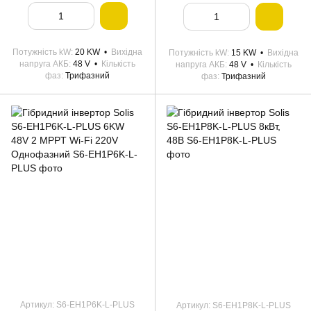
Потужність kW
20 KW
Вихідна
Потужність kW
15 KW
Вихідна
напруга АКБ
48 V
Кількість
напруга АКБ
48 V
Кількість
фаз
Трифазний
фаз
Трифазний
Артикул: S6-EH1P6K-L-PLUS
Артикул: S6-EH1P8K-L-PLUS