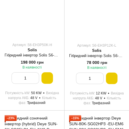
Артикул: S6-EH3P50K-H
Артикул: S6-EH3P12K-L
Solis
Solis
Гібридний інвертор Solis S6-EH3P50K-H 50кВт, 3 фазы
Гібридний інвертор Solis S6-EH3P12K-L 12KW 48V 2 MPPT Wi-Fi 220/380V Трифазний
198 000 грн
78 000 грн
В наявності
В наявності
Потужність kW
50 KW
Вихідна
Потужність kW
12 KW
Вихідна
напруга АКБ
48 V
Кількість
напруга АКБ
48 V
Кількість
фаз
Трифазний
фаз
Трифазний
−23%
−15%