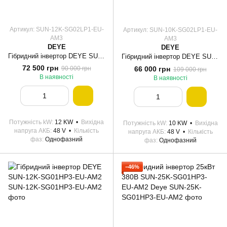
Артикул: SUN-12K-SG02LP1-EU-
Артикул: SUN-10K-SG02LP1-EU-
AM3
AM3
DEYE
DEYE
Гібридний інвертор DEYE SUN-12K-SG02LP1-EU-AM3
Гібридний інвертор DEYE SUN-10K-SG02LP1-EU-AM3
72 500 грн
66 000 грн
90 000 грн
109 000 грн
В наявності
В наявності
Потужність kW
12 KW
Вихідна
Потужність kW
10 KW
Вихідна
напруга АКБ
48 V
Кількість
напруга АКБ
48 V
Кількість
фаз
Однофазний
фаз
Однофазний
−46%