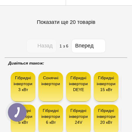
Показати ще 20 товарів
Назад
Вперед
1
з 6
Дивіться також:
Гібридні
Сонячні
Гібридні
Гібридні
Гіб
інвертори
інвертори
інвертори
інвертори
інв
3 кВт
DEYE
15 кВт
AX
Гібридні
Гібридні
Гібридні
Гібридні
Інв
інвертори
інвертори
інвертори
інвертори
5 кВт
6 кВт
24V
20 кВт
сон
ба