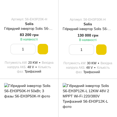
Артикул: S6-EH3P20K-H
Артикул: S6-EH3P30K-H
Solis
Solis
Гібридний інвертор Solis S6-EH3P20K-H 20кВт, 4 MPPT, високовольтний, трифазний
Гібридний інвертор Solis S6-EH3P30K-H 30кВт, 3 фази
83 200 грн
130 000 грн
В наявності
В наявності
Потужність kW
20 KW
Вихідна
Потужність kW
30 KW
Вихідна
напруга АКБ
48 V
Кількість
напруга АКБ
48 V
Кількість
фаз
Трифазний
фаз
Трифазний