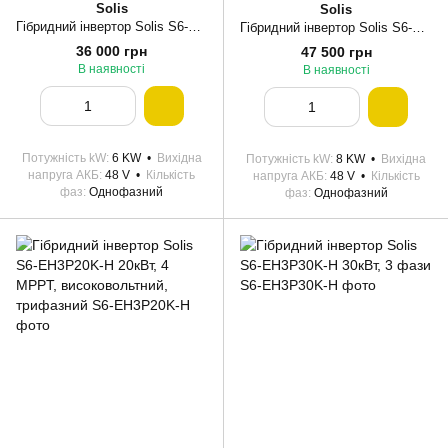
Solis
Solis
Гібридний інвертор Solis S6-EH1P6K-L-PLUS 6KW 48V 2 MPPT Wi-Fi 220V Однофазний
Гібридний інвертор Solis S6-EH1P8K-L-PLUS 8кВт, 48В
36 000 грн
47 500 грн
В наявності
В наявності
Потужність kW
6 KW
Вихідна
Потужність kW
8 KW
Вихідна
напруга АКБ
48 V
Кількість
напруга АКБ
48 V
Кількість
фаз
Однофазний
фаз
Однофазний