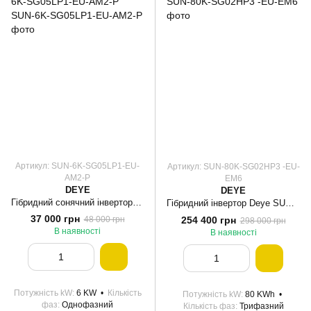
Артикул: SUN-6K-SG05LP1-EU-
Артикул: SUN-80K-SG02HP3 -EU-
AM2-P
EM6
DEYE
DEYE
Гібридний сонячний інвертор (hybrid) Deye SUN-6K-SG05LP1-EU-AM2-P
Гібридний інвертор Deye SUN-80K-SG02HP3 -EU-EM6
37 000 грн
254 400 грн
48 000 грн
298 000 грн
В наявності
В наявності
Потужність kW
6 KW
Кількість
Потужність kW
80 KWh
фаз
Однофазний
Кількість фаз
Трифазний