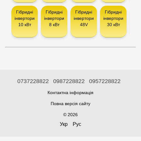
Гібридні
Гібридні
Гібридні
Гібридні
Інв
інвертори
інвертори
інвертори
інвертори
10 кВт
8 кВт
48V
30 кВт
сон
па
0737228822
0987228822
0957228822
Контактна інформація
Повна версія сайту
© 2026
Укр
Рус