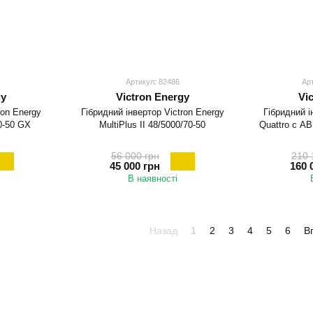
Артикул: 82486
Ар
gy
Victron Energy
Vi
ron Energy
Гібридний інвертор Victron Energy
Гібридний і
70-50 GX
MultiPlus II 48/5000/70-50
Quattro с АВ
56 000 грн
210 
45 000 грн
160 
В наявності
Назад
1
2
3
4
5
6
В