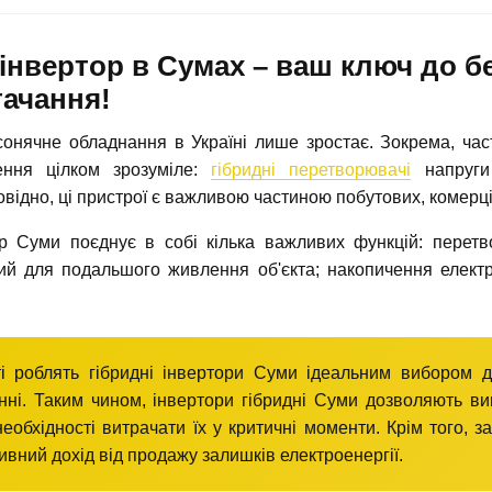
інвертор в Сумах – ваш ключ до б
тачання!
онячне обладнання в Україні лише зростає. Зокрема, част
ення цілком зрозуміле:
гібридні перетворювачі
напруги
овідно, ці пристрої є важливою частиною побутових, комер
ор Суми поєднує в собі кілька важливих функцій: перетв
ний для подальшого живлення об'єкта; накопичення елект
і роблять гібридні інвертори Суми ідеальним вибором д
нні. Таким чином, інвертори гібридні Суми дозволяють ви
необхідності витрачати їх у критичні моменти. Крім того
вний дохід від продажу залишків електроенергії.