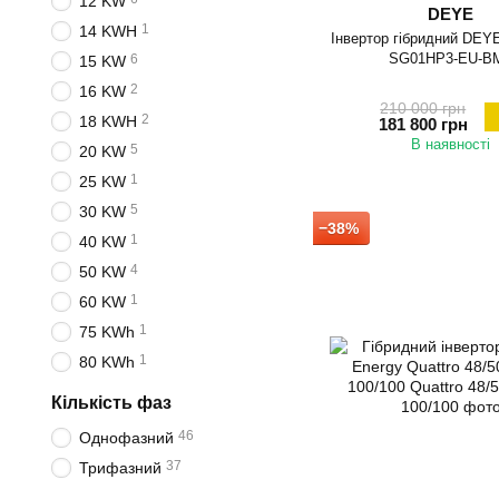
12 KW
DEYE
1
14 KWH
Інвертор гібридний DEY
SG01HP3-EU-B
6
15 KW
2
16 KW
210 000 грн
2
18 KWH
181 800 грн
В наявності
5
20 KW
1
25 KW
5
30 KW
−38%
1
40 KW
4
50 KW
1
60 KW
1
75 KWh
1
80 KWh
Кількість фаз
46
Однофазний
37
Трифазний