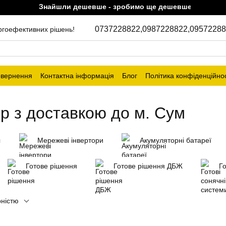
Знайшли дешевше - зробимо ще дешевше!
0737228822,
0987228822,
09572288
ергоефективних рішень!
овернення
Контактна інформація
Блог
Політика конфіденційнос
р з доставкою до м. Сум
и
Мережеві інвертори
Акумуляторні батареї
Готове рішення
Готове рішення ДБЖ
Го
рністю