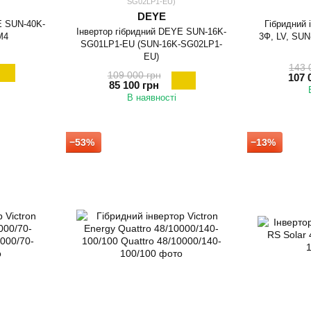
SG02LP1-EU)
DEYE
E SUN-40K-
Гібридний 
Інвертор гібридний DEYE SUN-16K-
M4
3Ф, LV, SU
SG01LP1-EU (SUN-16K-SG02LP1-
EU)
143 
109 000 грн
107 
85 100 грн
В наявності
−53%
−13%