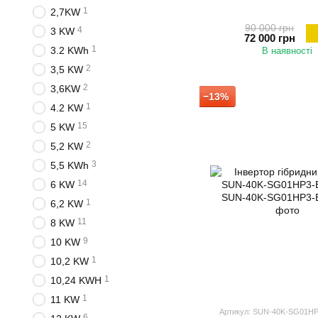
1
2,7KW
90 000 грн
4
3 KW
72 000 грн
1
3.2 KWh
В наявності
2
3,5 KW
2
3,6KW
−13%
1
4.2 KW
15
5 KW
2
5,2 KW
3
5,5 KWh
14
6 KW
1
6,2 KW
11
8 KW
9
10 KW
1
10,2 KW
1
10,24 KWH
1
11 KW
Артикул: SUN-40K-SG01H
6