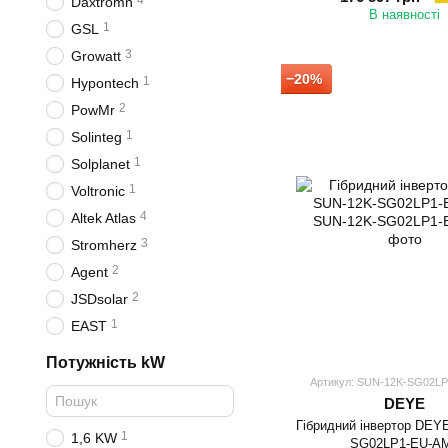
4
Daxtromn
В наявності
1
GSL
3
Growatt
−20%
1
Hypontech
2
PowMr
1
Solinteg
1
Solplanet
1
Voltronic
4
Altek Atlas
3
Stromherz
2
Agent
2
JSDsolar
1
EAST
Потужність kW
Артикул: SUN-12K-SG02L
DEYE
Гібридний інвертор DEY
1
1,6 KW
SG02LP1-EU-A