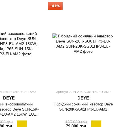
−41%
UN-15K-SG01HP3-EU-AM2
Артикул: SUN-20K-SG01HP3-EU-AM2
DEYE
DEYE
ий високовольтний
Гібридний сонячний інвертор Deye
нвертор Deye SUN-15K-
SUN-20K-SG01HP3-EU-AM2
-EU-AM2 15KW, EU
версія, IP65
000 грн
135 000 грн
90 грн
79 000 грн