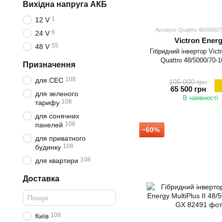
Вихідна напруга АКБ
1
12 V
Артикул: Quattro 48/5000/
6
24 V
Victron Ener
55
48 V
Гібридний інвертор Vict
Quattro 48/5000/70-
Призначення
108
для СЕС
105 000 грн
65 500 грн
для зеленого
В наявності
108
тарифу
для сонячних
108
панелей
−60%
для приватного
108
будинку
108
для квартири
Доставка
108
Київ