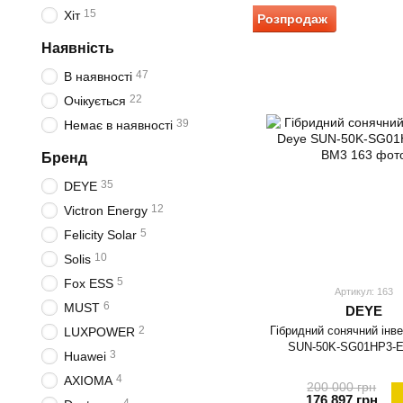
15
Хіт
Розпродаж
Наявність
47
В наявності
22
Очікується
39
Немає в наявності
Бренд
35
DEYE
12
Victron Energy
5
Felicity Solar
10
Solis
5
Fox ESS
Артикул: 163
6
MUST
DEYE
Гібридний сонячний інв
2
LUXPOWER
SUN-50K-SG01HP3-
3
Huawei
4
AXIOMA
200 000 грн
176 897 грн