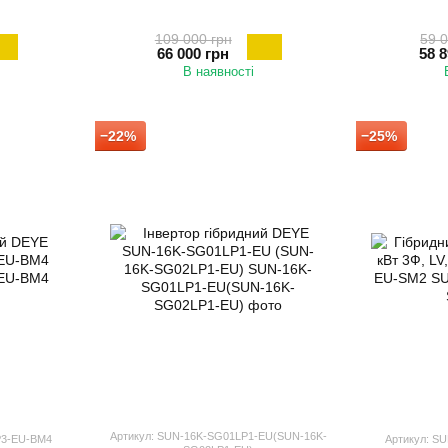
109 000 грн
59 0
66 000 грн
58 8
В наявності
−22%
−25%
Артикул: SUN-16K-SG01LP1-EU(SUN-16K-
P3-EU-BM4
Артикул: S