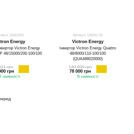
тикул: 13022303
Артикул: 120331-30
ctron Energy
Victron Energy
нвертор Victron Energy
Інвертор Victron Energy Quattro
Р 48/15000/200-100/100
48/8000/110-100/100
(QUA488020000)
111 грн
130 000 грн
000 грн
78 000 грн
В наявності
В наявності
перед