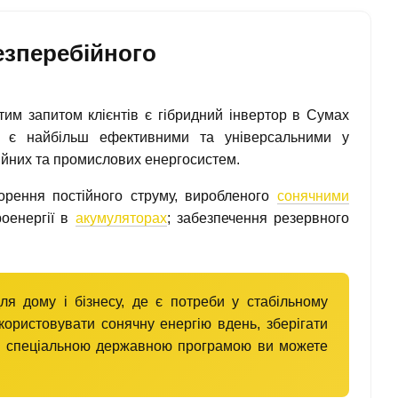
езперебійного
им запитом клієнтів є гібридний інвертор в Сумах
 є найбільш ефективними та універсальними у
ційних та промислових енергосистем.
орення постійного струму, виробленого
сонячними
роенергії в
акумуляторах
; забезпечення резервного
ля дому і бізнесу, де є потреби у стабільному
користовувати сонячну енергію вдень, зберігати
, за спеціальною державною програмою ви можете