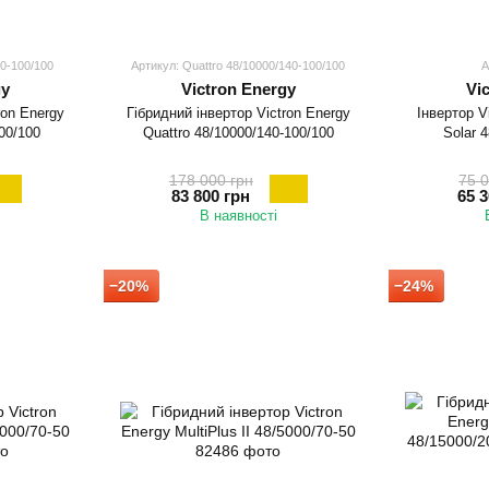
70-100/100
Артикул: Quattro 48/10000/140-100/100
А
gy
Victron Energy
Vi
ron Energy
Гібридний інвертор Victron Energy
Інвертор V
100/100
Quattro 48/10000/140-100/100
Solar 
178 000 грн
75 0
83 800 грн
65 3
В наявності
−20%
−24%