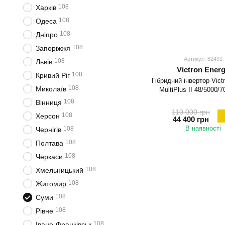
108
Харків
108
Одеса
108
Дніпро
108
Запоріжжя
Артикул: 82491
108
Львів
Victron Ener
108
Кривий Ріг
Гібридний інвертор Vict
108
Миколаїв
MultiPlus II 48/5000/
108
Вінниця
110 000 грн
108
Херсон
44 400 грн
В наявності
108
Чернігів
108
Полтава
108
Черкаси
108
Хмельницький
108
Житомир
108
Суми
108
Рівне
108
Івано-Франківськ