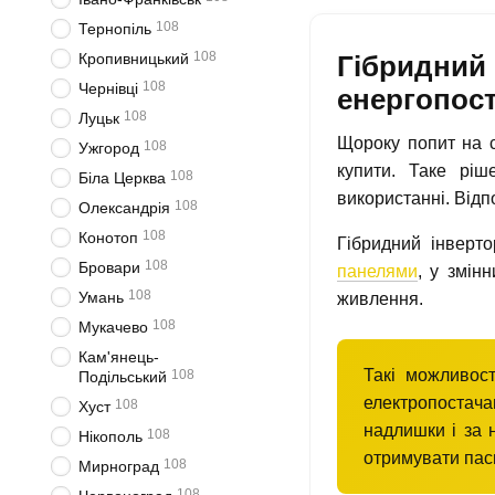
108
Тернопіль
108
Гібридний 
Кропивницький
108
Чернівці
енергопос
108
Луцьк
Щороку попит на с
108
Ужгород
купити. Таке ріш
108
Біла Церква
використанні. Відп
108
Олександрія
108
Конотоп
Гібридний інверт
108
Бровари
панелями
, у змін
108
Умань
живлення.
108
Мукачево
Кам'янець-
Такі можливост
108
Подільський
електропостача
108
Хуст
надлишки і за 
108
Нікополь
отримувати паси
108
Мирноград
108