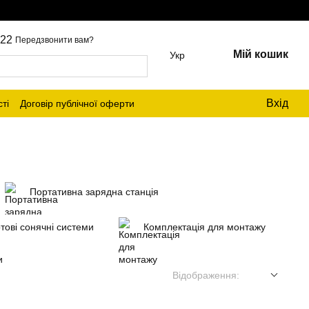
22
Передзвонити вам?
Мій кошик
Укр
Вхід
ті
Договір публічної оферти
Портативна зарядна станція
тові сонячні системи
Комплектація для монтажу
Відображення: