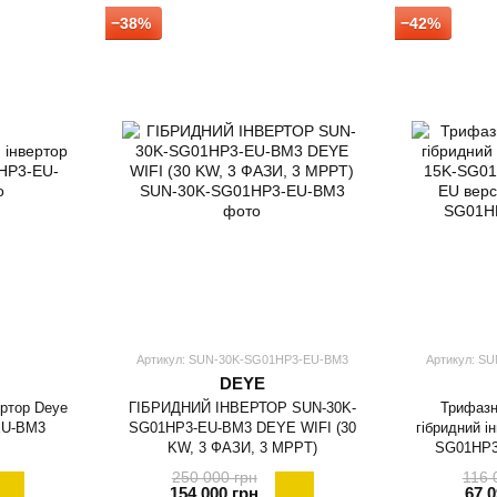
−38%
−42%
Артикул: SUN-30K-SG01HP3-EU-BM3
Артикул: S
DEYE
ертор Deye
ГІБРИДНИЙ ІНВЕРТОР SUN-30K-
Трифазн
EU-BM3
SG01HP3-EU-BM3 DEYE WIFI (30
гібридний і
KW, 3 ФАЗИ, 3 MPPT)
SG01HP3
250 000 грн
116 
154 000 грн
67 0