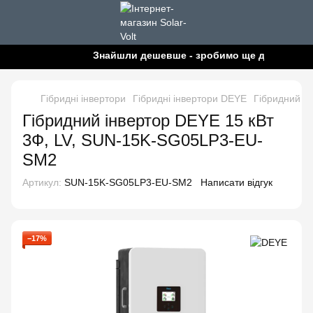
Знайшли дешевше - зробимо ще дешевше!
Гібридні інвертори
Гібридні інвертори DEYE
Гібридний і
Гібридний інвертор DEYE 15 кВт
3Ф, LV, SUN-15K-SG05LP3-EU-
SM2
Артикул:
SUN-15K-SG05LP3-EU-SM2
Написати відгук
−17%