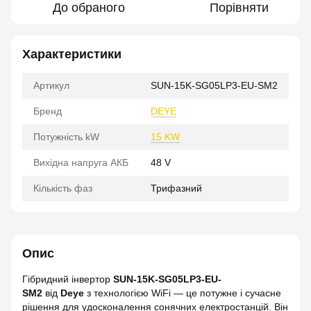
До обраного
Порівняти
Характеристики
Артикул
SUN-15K-SG05LP3-EU-SM2
Бренд
DEYE
Потужність kW
15 KW
Вихідна напруга АКБ
48 V
Кількість фаз
Трифазний
Опис
Гібридний інвертор
SUN-15K-SG05LP3-EU-
SM2
від
Deye
з технологією WiFi — це потужне і сучасне
рішення для удосконалення сонячних електростанцій. Він