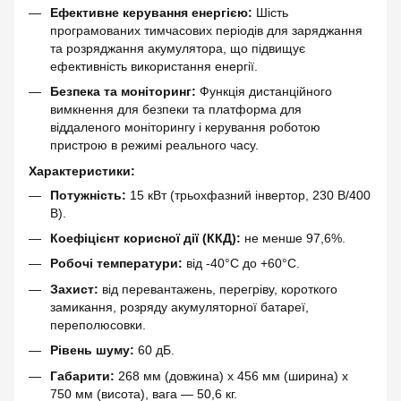
Ефективне керування енергією:
Шість
програмованих тимчасових періодів для заряджання
та розряджання акумулятора, що підвищує
ефективність використання енергії.
Безпека та моніторинг:
Функція дистанційного
вимкнення для безпеки та платформа для
віддаленого моніторингу і керування роботою
пристрою в режимі реального часу.
Характеристики:
Потужність:
15 кВт (трьохфазний інвертор, 230 В/400
В).
Коефіцієнт корисної дії (ККД):
не менше 97,6%.
Робочі температури:
від -40°C до +60°C.
Захист:
від перевантажень, перегріву, короткого
замикання, розряду акумуляторної батареї,
переполюсовки.
Рівень шуму:
60 дБ.
Габарити:
268 мм (довжина) x 456 мм (ширина) x
750 мм (висота), вага — 50,6 кг.