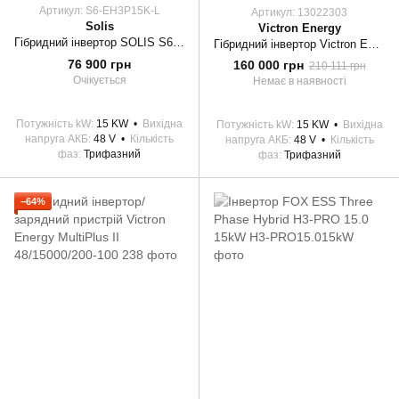
Артикул: S6-EH3P15K-L
Артикул: 13022303
Solis
Victron Energy
Гібридний інвертор SOLIS S6-EH3P15K02-NV-YD-L 15KW 48 V 2 MPPT Wi-Fi 220/380V трифазний
Гібридний інвертор Victron Energy Quattro с АВР 48/15000/200-100/100
76 900 грн
160 000 грн
210 111 грн
Очікується
Немає в наявності
Потужність kW
15 KW
Вихідна
Потужність kW
15 KW
Вихідна
напруга АКБ
48 V
Кількість
напруга АКБ
48 V
Кількість
фаз
Трифазний
фаз
Трифазний
−64%