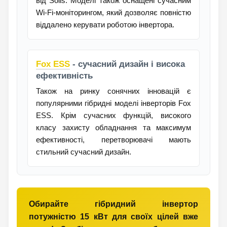
від Solis. Моделі також оснащені сучасним
Wi-Fi-моніторингом, який дозволяє повністю
віддалено керувати роботою інвертора.
Fox ESS
- сучасний дизайн і висока
ефективність
Також на ринку сонячних інновацій є
популярними гібридні моделі інверторів Fox
ESS. Крім сучасних функцій, високого
класу захисту обладнання та максимум
ефективності, перетворювачі мають
стильний сучасний дизайн.
Обирайте гібридний інвертор
потужністю 15 кВт для своїх цілей вже