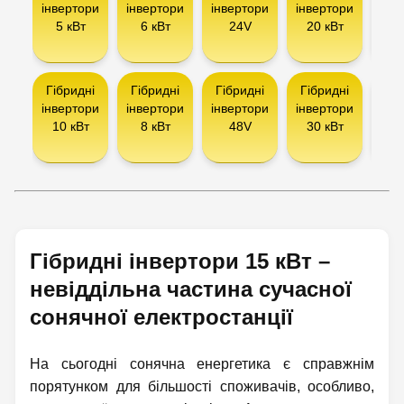
інвертори
інвертори
інвертори
інвертори
5 кВт
6 кВт
24V
20 кВт
сон
ба
Гібридні
Гібридні
Гібридні
Гібридні
Інв
інвертори
інвертори
інвертори
інвертори
10 кВт
8 кВт
48V
30 кВт
сон
па
Гібридні інвертори 15 кВт –
невіддільна частина сучасної
сонячної електростанції
На сьогодні сонячна енергетика є справжнім
порятунком для більшості споживачів, особливо,