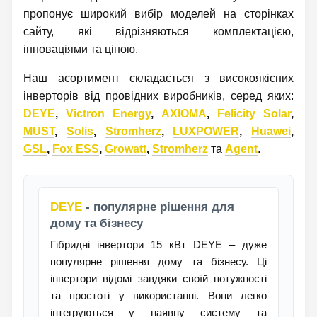
пропонує широкий вибір моделей на сторінках
сайту, які відрізняються комплектацією,
інноваціями та ціною.
Наш асортимент складається з високоякісних
інверторів від провідних виробників, серед яких:
DEYE
,
Victron Energy
,
AXIOMA
,
Felicity Solar
,
MUST
,
Solis
,
Stromherz
,
LUXPOWER
,
Huawei
,
GSL
,
Fox ESS
,
Growatt
,
Stromherz
та
Agent
.
DEYE
- популярне рішення для
дому та бізнесу
Гібридні інвертори 15 кВт DEYE – дуже
популярне рішення дому та бізнесу. Ці
інвертори відомі завдяки своїй потужності
та простоті у використанні. Вони легко
інтегруються у наявну систему та