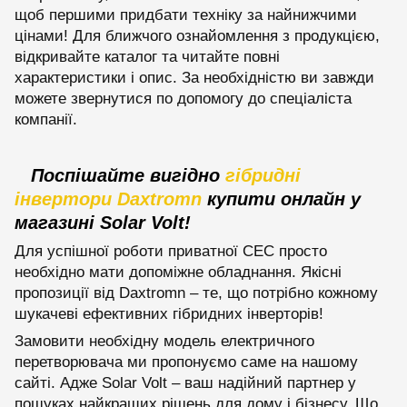
щоб першими придбати техніку за найнижчими
цінами! Для ближчого ознайомлення з продукцією,
відкривайте каталог та читайте повні
характеристики і опис. За необхідністю ви завжди
можете звернутися по допомогу до спеціаліста
компанії.
Поспішайте вигідно
гібридні
інвертори Daxtromn
купити онлайн у
магазині Solar Volt!
Для успішної роботи приватної СЕС просто
необхідно мати допоміжне обладнання. Якісні
пропозиції від Daxtromn – те, що потрібно кожному
шукачеві ефективних гібридних інверторів!
Замовити необхідну модель електричного
перетворювача ми пропонуємо саме на нашому
сайті. Адже Solar Volt – ваш надійний партнер у
пошуках найкращих рішень для дому і бізнесу. Що