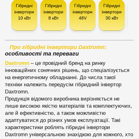
Гібридні
Гібридні
Гібридні
Гібридні
Інв
інвертори
інвертори
інвертори
інвертори
10 кВт
8 кВт
48V
30 кВт
сон
па
Про гібридні інвертори Daxtromn:
особливості та переваги
Daxtromn
– це провідний бренд на ринку
інноваційних сонячних рішень, що спеціалізується
на енергетичному обладнанні. До числа такої
техніки належить передусім гібридний інвертор
Daxtromn.
Продукція відомого виробника вирізняється не
лише високою якістю матеріалів та комплектуючих,
але й ефективністю, а також можливістю
адаптуватися до різних умов експлуатації. Такі
характеристики роблять гібридні інвертори
Daxtromn універсальною знахідкою для кожного, хто