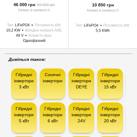
46 000 грн
10 850 грн
69 000 грн
Немає в наявності
Немає в наявності
Тип
LiFePO4
Потужність kW
Тип
LiFePO4
Потужність kW
10,2 KW
Вихідна напруга АКБ
5,5 KWh
48 V
Кількість фаз
Однофазний
Дивіться також:
Гібридні
Сонячні
Гібридні
Гібридні
Гіб
інвертори
інвертори
інвертори
інвертори
інв
3 кВт
DEYE
15 кВт
AX
Гібридні
Гібридні
Гібридні
Гібридні
Інв
інвертори
інвертори
інвертори
інвертори
5 кВт
6 кВт
24V
20 кВт
сон
ба