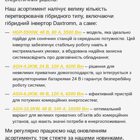
Наш асортимент налічує велику кількість
перетворювачів гібридного типу, включаючи
гібридний інвертор Daxtromn, а саме:
HGP-5500W, 48 В, 80 А, 5500 Вт
– модель, яка ідеально
підійде для сонячних станцій із середньою потужністю. Цей
інвертор забезпечує стабільну роботу навіть в
екстремальних умовах, а вбудована надійна захисна
системасвідчить про довговічність обладнання;
AGH-4.2KW, 24 В, 120 А, 4200 Вт
– рішення для
невеликих приватних домогосподарств, що інтегрується з
акумуляторними батареями 24 В і гарантує безперебійну
роботу системи;
AGH-6.2KW, 48 В, 120 А, 6200 Вт
– ефективний пристрій
для потужних комерційних енергосистем;
AGH-10.2KW, 48 В, 140 А, 10200 Вт
– оптимальний
варіант для великих приватних об’єктів або комерційних
установ, що мають значні потреби в енергоспоживанні.
Ми регулярно працюємо над оновленням
асортименту, тож стежте за нашими новинками,