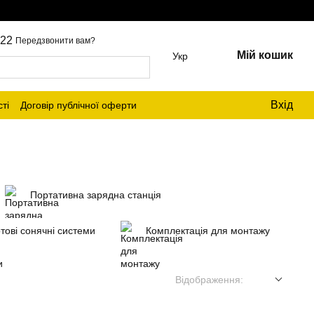
22
Передзвонити вам?
Мій кошик
Укр
Вхід
ті
Договір публічної оферти
Портативна зарядна станція
тові сонячні системи
Комплектація для монтажу
Відображення: