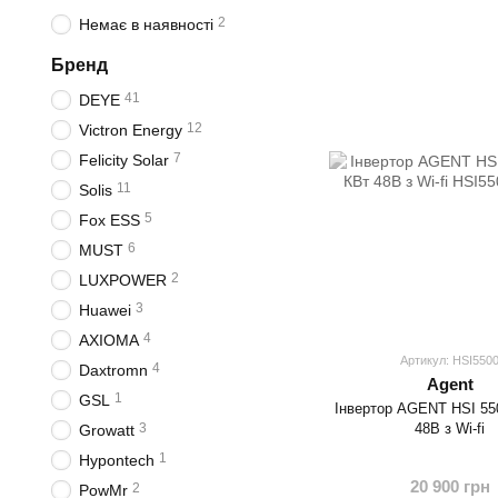
2
Немає в наявності
Бренд
41
DEYE
12
Victron Energy
7
Felicity Solar
11
Solis
5
Fox ESS
6
MUST
2
LUXPOWER
3
Huawei
4
AXIOMA
Артикул: HSI550
4
Daxtromn
Agent
1
GSL
Інвертор AGENT HSI 55
48В з Wi-fi
3
Growatt
1
Hypontech
20 900 грн
2
PowMr