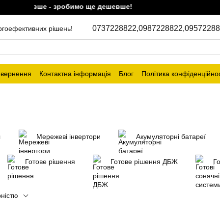
ешевше - зробимо ще дешевше!
0737228822,
0987228822,
09572288
ергоефективних рішень!
овернення
Контактна інформація
Блог
Політика конфіденційнос
и
Мережеві інвертори
Акумуляторні батареї
Готове рішення
Готове рішення ДБЖ
Го
рністю