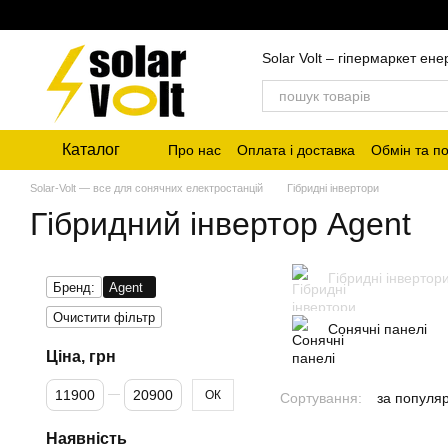
Знайшли д
Перейти до основного контенту
Solar Volt – гіпермаркет ен
Каталог
Про нас
Оплата і доставка
Обмін та п
Solar-Volt — все для сонячних електростанцій
Гібридні інвертори
Гібридний інвертор Agent
Гібридні інвертор
Бренд:
Agent
Очистити фільтр
Сонячні панелі
Ціна, грн
Від Ціна, грн
До Ціна, грн
ОК
Сортування:
за популя
Наявність