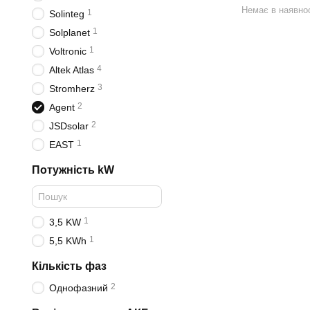
Немає в наявнос
1
Solinteg
1
Solplanet
1
Voltronic
4
Altek Atlas
3
Stromherz
2
Agent
2
JSDsolar
1
EAST
Потужність kW
1
3,5 KW
1
5,5 KWh
Кількість фаз
2
Однофазний