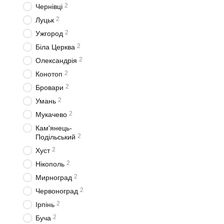
2
Чернівці
2
Луцьк
2
Ужгород
2
Біла Церква
2
Олександрія
2
Конотоп
2
Бровари
2
Умань
2
Мукачево
Кам'янець-
2
Подільський
2
Хуст
2
Нікополь
2
Мирноград
2
Червоноград
2
Ірпінь
2
Буча