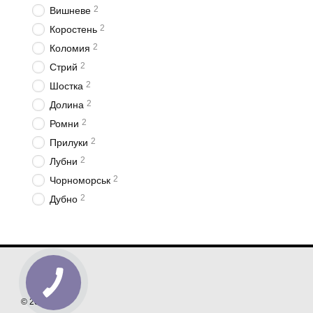
2
Вишневе
2
Коростень
2
Коломия
2
Стрий
2
Шостка
2
Долина
2
Ромни
2
Прилуки
2
Лубни
2
Чорноморськ
2
Дубно
© 2026