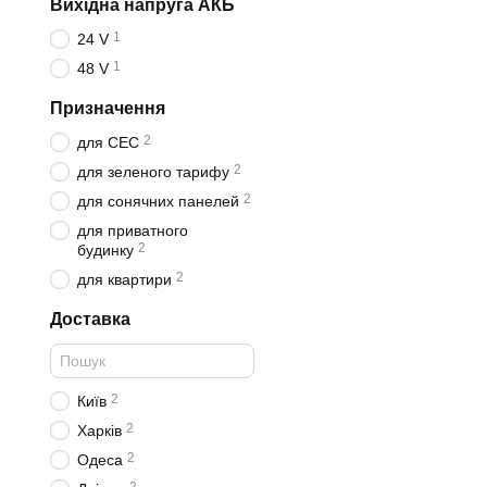
Вихідна напруга АКБ
1
24 V
1
48 V
Призначення
2
для СЕС
2
для зеленого тарифу
2
для сонячних панелей
для приватного
2
будинку
2
для квартири
Доставка
2
Київ
2
Харків
2
Одеса