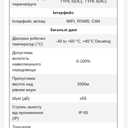
TYPE II(DC), TYPE II(AC)
перенапруги
Інтерфейс
Інтерфейс зв'язку
WIFI, RS485, CAN
Загальні дані
Діапазон робочих
-40 to +60 °C, >45°C Derating
температур (°C)
Допустима
вологість
0-100%
навколишнього
середовища
Припустима
висота над
2000м
рівнем моря
Шум (дБ)
≤55
Ступінь захисту
від проникнення
IP 65
(IP)
Топологія