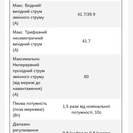
Макс. Вхідний/
вихідний струм
41.7/39.9
змінного струму
(А)
Макс. Трифазний
несиметричний
41.7
вихідний струм
(А)
Максимально.
Неперервний
прохідний струм
змінного струму
80
(від мережі до
навантаження)
(А)
Пікова потужність
1,5 рази від номінальної
(поза мережею)
потужності, 10с
(Вт)
Діапазон
регулювання
0.8 leading to 0.8 lagging