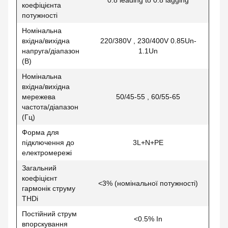
коефіцієнта
потужності
Номінальна
вхідна/вихідна
220/380V , 230/400V 0.85Un-
напруга/діапазон
1.1Un
(В)
Номінальна
вхідна/вихідна
мережева
50/45-55 , 60/55-65
частота/діапазон
(Гц)
Форма для
підключення до
3L+N+PE
електромережі
Загальний
коефіцієнт
<3% (номінальної потужності)
гармонік струму
THDi
Постійний струм
<0.5% In
впорскування