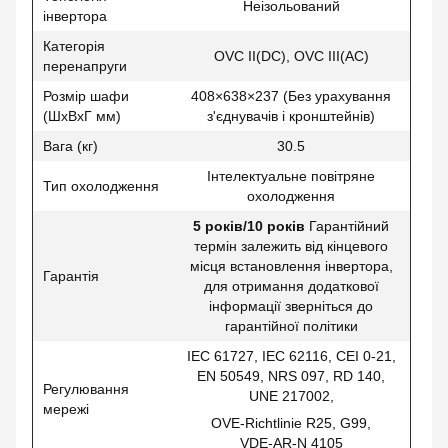
Неізольований
інвертора
Категорія
OVC II(DC), OVC III(AC)
перенапруги
Розмір шафи
408×638×237 (Без урахування
(ШхВхГ мм)
з'єднувачів і кронштейнів)
Вага (кг)
30.5
Інтелектуальне повітряне
Тип охолодження
охолодження
5
років/10 років
Гарантійний
термін залежить від кінцевого
місця встановлення інвертора,
Гарантія
для отримання додаткової
інформації зверніться до
гарантійної політики
IEC 61727, IEC 62116, CEI 0-21,
EN 50549, NRS 097, RD 140,
Регулювання
UNE 217002,
мережі
OVE-Richtlinie R25, G99,
VDE-AR-N 4105