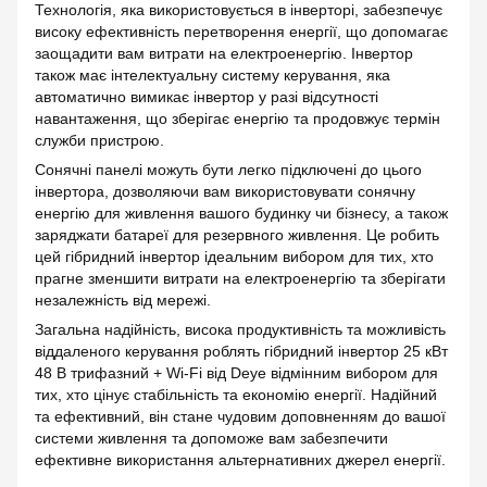
Технологія, яка використовується в інверторі, забезпечує
високу ефективність перетворення енергії, що допомагає
заощадити вам витрати на електроенергію. Інвертор
також має інтелектуальну систему керування, яка
автоматично вимикає інвертор у разі відсутності
навантаження, що зберігає енергію та продовжує термін
служби пристрою.
Сонячні панелі можуть бути легко підключені до цього
інвертора, дозволяючи вам використовувати сонячну
енергію для живлення вашого будинку чи бізнесу, а також
заряджати батареї для резервного живлення. Це робить
цей гібридний інвертор ідеальним вибором для тих, хто
прагне зменшити витрати на електроенергію та зберігати
незалежність від мережі.
Загальна надійність, висока продуктивність та можливість
віддаленого керування роблять гібридний інвертор 25 кВт
48 В трифазний + Wi-Fi від Deye відмінним вибором для
тих, хто цінує стабільність та економію енергії. Надійний
та ефективний, він стане чудовим доповненням до вашої
системи живлення та допоможе вам забезпечити
ефективне використання альтернативних джерел енергії.