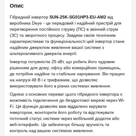
Опис
Гібридний інвертор
SUN-25K-SG01HP3-EU-AM2
від
виробника Deye - це передовий і надійний пристрій для
перетворення постійного струму (ПС) в змінний струм
(ЗС) та зворотного процесу. Завдяки своїм технічним
характеристикам та функціональності цей інвертор стане
надійним джерелом живлення вашої системи з
альтернативного джерела енергії.
Інвертор потужністю 25 кВт, що робить його чудовим
рішенням для дому, офісу або комерційних приміщень,
де потрібне надійне та стабільне харчування. Він працює
на напрузі 48 В і є трифазним, що дозволяє
використовувати його в різних системах живлення.
Однією з основних переваг цього гібридного інвертора є
можливість підключення до бездротової мережі через Wi-
Fi. Ця функція дозволяє вам віддалено керувати
інвертором, моніторити його роботу та відстежувати
поточний статус системи через мобільний додаток або
веб-інтерфейс. Це забезпечує більшу зручність та
контроль над вашою системою живлення.