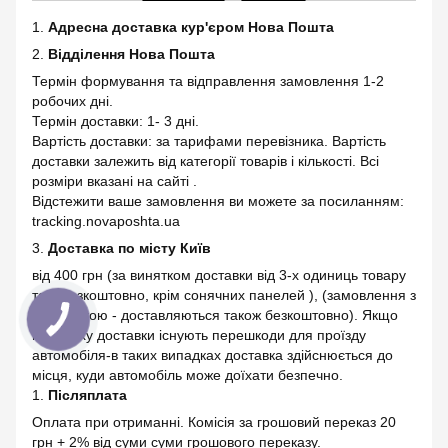
1.
Адресна доставка кур'єром Нова Пошта
2.
Відділення Нова Пошта
Термін формування та відправлення замовлення 1-2
робочих дні.
Термін доставки: 1- 3 дні.
Вартість доставки: за тарифами перевізника. Вартість
доставки залежить від категорії товарів і кількості. Всі
розміри вказані на сайті .
Відстежити ваше замовлення ви можете за посиланням:
tracking.novaposhta.ua
3.
Доставка по місту Київ
від 400 грн (за винятком доставки від 3-х одиниць товару
тоді безкоштовно, крім сонячних панелей ), (замовлення з
установкою - доставляються також безкоштовно). Якщо
на шляху доставки існують перешкоди для проїзду
автомобіля-в таких випадках доставка здійснюється до
місця, куди автомобіль може доїхати безпечно.
1.
Післяплата
Оплата при отриманні. Комісія за грошовий переказ 20
грн + 2% від суми суми грошового переказу.