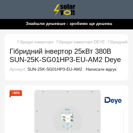
Знайшли дешевше - зробимо ще дешевше!
Гібридні інвертори
Гібридні інвертори DEYE
Гібридний і
Гібридний інвертор 25кВт 380В
SUN-25K-SG01HP3-EU-AM2 Deye
Артикул:
SUN-25K-SG01HP3-EU-AM2
Написати відгук
−46%