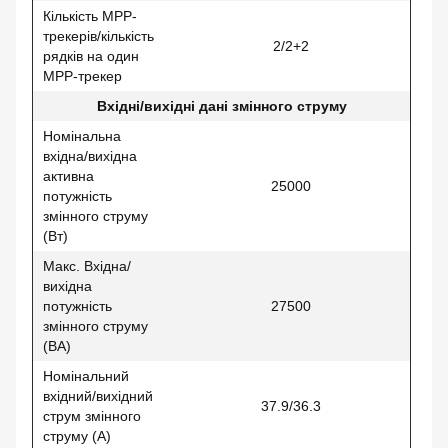
Кількість MPP-
трекерів/кількість
2/2+2
рядків на один
MPP-трекер
Вхідні/вихідні дані змінного струму
Номінальна
вхідна/вихідна
активна
25000
потужність
змінного струму
(Вт)
Макс. Вхідна/
вихідна
потужність
27500
змінного струму
(ВА)
Номінальний
вхідний/вихідний
37.9/36.3
струм змінного
струму (А)