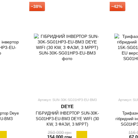
−38%
−42%
Артикул: SUN-30K-SG01HP3-EU-BM3
Артикул: S
DEYE
ертор Deye
ГІБРИДНИЙ ІНВЕРТОР SUN-30K-
Трифазн
EU-BM3
SG01HP3-EU-BM3 DEYE WIFI (30
гібридний і
KW, 3 ФАЗИ, 3 MPPT)
SG01HP3
250 000 грн
116 
154 000 грн
67 0