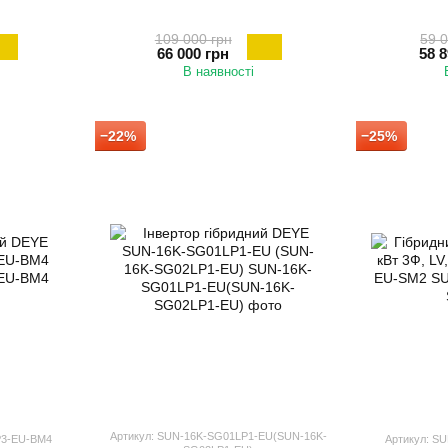
109 000 грн
59 0
66 000 грн
58 8
В наявності
−22%
−25%
Артикул: SUN-16K-SG01LP1-EU(SUN-16K-
P3-EU-BM4
Артикул: S