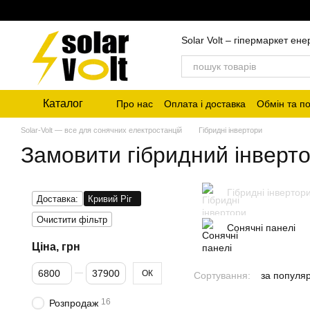
Перейти до основного контенту
Solar Volt – гіпермаркет ен
Каталог
Про нас
Оплата і доставка
Обмін та п
Solar-Volt — все для сонячних електростанцій
Гібридні інвертори
Замовити гібридний інверто
Гібридні інвертор
Доставка:
Кривий Ріг
Очистити фільтр
Сонячні панелі
Ціна, грн
Від Ціна, грн
До Ціна, грн
ОК
Сортування:
за популя
16
Розпродаж