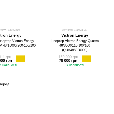
тикул: 13022303
Артикул: 120331-30
ctron Energy
Victron Energy
нвертор Victron Energy
Інвертор Victron Energy Quattro
Р 48/15000/200-100/100
48/8000/110-100/100
(QUA488020000)
111 грн
130 000 грн
000 грн
78 000 грн
В наявності
В наявності
перед