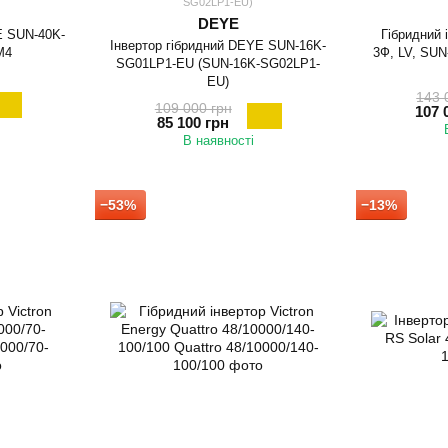
SG02LP1-EU)
DEYE
E SUN-40K-
Гібридний 
Інвертор гібридний DEYE SUN-16K-
M4
3Ф, LV, SU
SG01LP1-EU (SUN-16K-SG02LP1-
EU)
143 
109 000 грн
107 
85 100 грн
В наявності
−53%
−13%