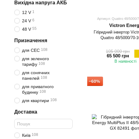
Вихідна напруга АКБ
1
12 V
Артикул: Quattro 48/5000/
6
24 V
Victron Ener
55
48 V
Гібридний інвертор Vict
Quattro 48/5000/70-
Призначення
108
для СЕС
105 000 грн
65 500 грн
для зеленого
В наявності
108
тарифу
для сонячних
108
панелей
−60%
для приватного
108
будинку
108
для квартири
Доставка
108
Київ