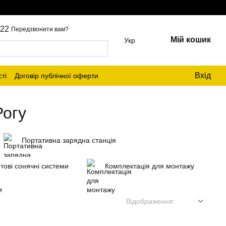
22
Передзвонити вам?
Мій кошик
Укр
Вхід
ті
Договір публічної оферти
Рогу
Портативна зарядна станція
тові сонячні системи
Комплектація для монтажу
Відображення: