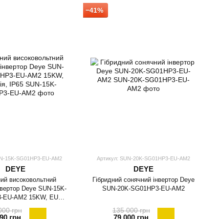
−41%
UN-15K-SG01HP3-EU-AM2
Артикул: SUN-20K-SG01HP3-EU-AM2
DEYE
DEYE
ий високовольтний
Гібридний сонячний інвертор Deye
нвертор Deye SUN-15K-
SUN-20K-SG01HP3-EU-AM2
-EU-AM2 15KW, EU
версія, IP65
000 грн
135 000 грн
90 грн
79 000 грн