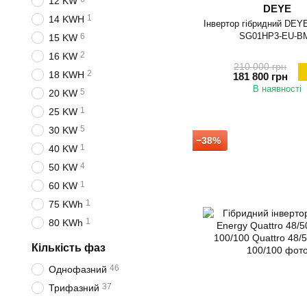
12 KW
DEYE
1
14 KWH
Інвертор гібридний DEY
SG01HP3-EU-B
6
15 KW
2
16 KW
210 000 грн
2
18 KWH
181 800 грн
В наявності
5
20 KW
1
25 KW
5
30 KW
−38%
1
40 KW
4
50 KW
1
60 KW
1
75 KWh
1
80 KWh
Кількість фаз
46
Однофазний
37
Трифазний