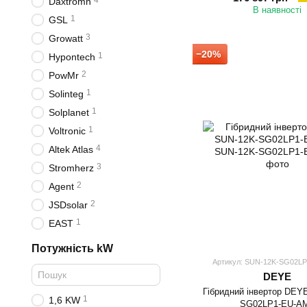
4
Daxtromn
В наявності
1
GSL
3
Growatt
−20%
1
Hypontech
2
PowMr
1
Solinteg
1
Solplanet
1
Voltronic
4
Altek Atlas
3
Stromherz
2
Agent
2
JSDsolar
1
EAST
Потужність kW
Артикул: SUN-12K-SG02L
DEYE
Гібридний інвертор DEY
1
1,6 KW
SG02LP1-EU-A