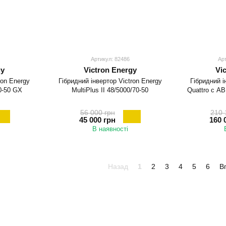
Артикул: 82486
Ар
gy
Victron Energy
Vi
ron Energy
Гібридний інвертор Victron Energy
Гібридний і
70-50 GX
MultiPlus II 48/5000/70-50
Quattro с АВ
56 000 грн
210 
45 000 грн
160 
В наявності
Назад
1
2
3
4
5
6
В