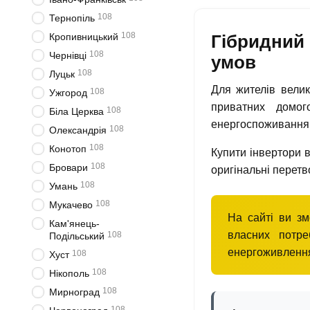
108
Тернопіль
108
Гібридний 
Кропивницький
108
Чернівці
умов
108
Луцьк
Для жителів велик
108
Ужгород
приватних домог
108
Біла Церква
енергоспоживання 
108
Олександрія
108
Конотоп
Купити інвертори в
108
Бровари
оригінальні перетв
108
Умань
108
Мукачево
На сайті ви зм
Кам'янець-
власних потре
108
Подільський
енергоживлення
108
Хуст
108
Нікополь
108
Мирноград
108