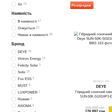
15
Хіт
Розпродаж
Наявність
47
В наявності
22
Очікується
39
Немає в наявності
Бренд
35
DEYE
12
Victron Energy
5
Felicity Solar
10
Solis
5
Fox ESS
Артикул: 163
6
MUST
DEYE
Гібридний сонячний інв
2
LUXPOWER
SUN-50K-SG01HP3-
3
Huawei
4
AXIOMA
200 000 грн
176 897 грн