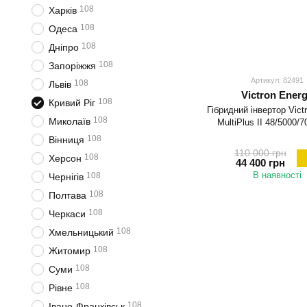
108
Харків
108
Одеса
108
Дніпро
108
Запоріжжя
Артикул: 82491
108
Львів
Victron Ener
108
Кривий Ріг
Гібридний інвертор Vict
108
Миколаїв
MultiPlus II 48/5000/
108
Вінниця
110 000 грн
108
Херсон
44 400 грн
В наявності
108
Чернігів
108
Полтава
108
Черкаси
108
Хмельницький
108
Житомир
108
Суми
108
Рівне
108
Івано-Франківськ