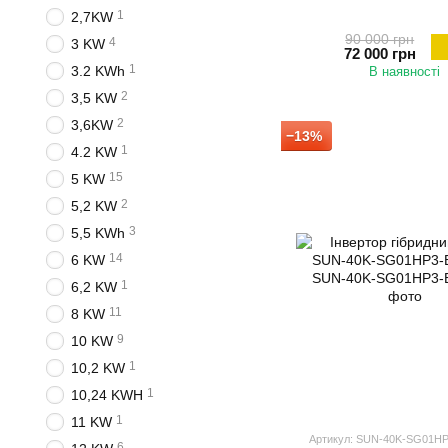
1
2,7KW
90 000 грн
4
3 KW
72 000 грн
1
3.2 KWh
В наявності
2
3,5 KW
2
3,6KW
−13%
1
4.2 KW
15
5 KW
2
5,2 KW
3
5,5 KWh
14
6 KW
1
6,2 KW
11
8 KW
9
10 KW
1
10,2 KW
1
10,24 KWH
1
11 KW
Артикул: SUN-40K-SG01H
6