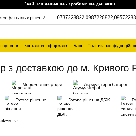
Знайшли дешевше - зробимо ще дешевше!
0737228822,
0987228822,
09572288
ергоефективних рішень!
овернення
Контактна інформація
Блог
Політика конфіденційнос
р з доставкою до м. Кривого 
и
Мережеві інвертори
Акумуляторні батареї
Готове рішення
Готове рішення ДБЖ
Го
рністю