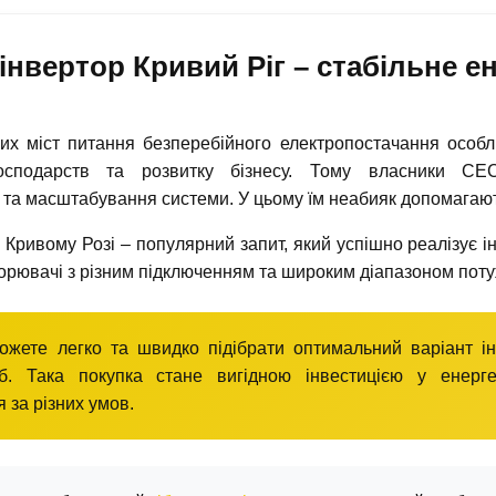
інвертор Кривий Ріг – стабільне е
их міст питання безперебійного електропостачання особли
осподарств та розвитку бізнесу. Тому власники СЕ
та масштабування системи. У цьому їм неабияк допомагаю
 Кривому Розі – популярний запит, який успішно реалізує ін
орювачі з різним підключенням та широким діапазоном поту
ожете легко та швидко підібрати оптимальний варіант ін
б. Така покупка стане вигідною інвестицією у енерге
 за різних умов.