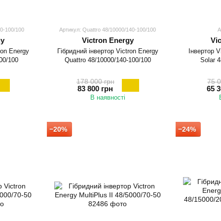
70-100/100
Артикул: Quattro 48/10000/140-100/100
А
gy
Victron Energy
Vi
ron Energy
Гібридний інвертор Victron Energy
Інвертор V
100/100
Quattro 48/10000/140-100/100
Solar 
178 000 грн
75 0
83 800 грн
65 3
В наявності
−20%
−24%