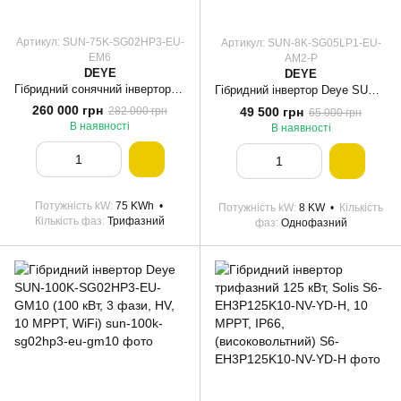
Артикул: SUN-75K-SG02HP3-EU-
Артикул: SUN-8K-SG05LP1-EU-
EM6
AM2-P
DEYE
DEYE
Гібридний сонячний інвертор Deye SUN-75K-SG02HP3-EU-EM6
Гібридний інвертор Deye SUN-8K-SG05LP1-EU-AM2-P
260 000 грн
49 500 грн
282 000 грн
65 000 грн
В наявності
В наявності
Потужність kW
75 KWh
Потужність kW
8 KW
Кількість
Кількість фаз
Трифазний
фаз
Однофазний