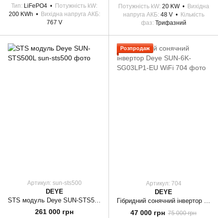
Тип
LiFePO4
Потужність kW
Потужність kW
20 KW
Вихідна
200 KWh
Вихідна напруга АКБ
напруга АКБ
48 V
Кількість
767 V
фаз
Трифазний
Розпродаж
Артикул: sun-sts500
Артикул: 704
DEYE
DEYE
STS модуль Deye SUN-STS500L
Гібридний сонячний інвертор Deye SUN-6K-SG03LP1-EU WiFi
261 000 грн
47 000 грн
75 000 грн