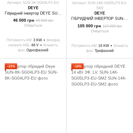
Артикул: SUN-3K-SG04LP1-EU
Артикул: SUN-16K-SG05LP3-EU-
DEYE
SM2
Гібридний інвертор DEYE SUN-3K-SG04LP1-EU
DEYE
ГІБРИДНИЙ ІНВЕРТОР SUN-16K-SG05LP3-EU-SM2 DEYE WIFI (16 KW, 3 ФАЗИ, 2 MPPT, LV)
46 000 грн
65 500 грн
105 000 грн
Очікується
110 000 грн
Очікується
Потужність kW
3 KW
Вихідна
напруга АКБ
48 V
Кількість
Потужність kW
16 KW
Кількість
фаз
Однофазний
фаз
Трифазний
−21%
−16%