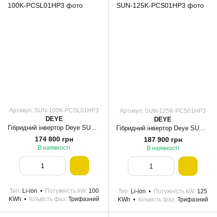
Артикул: SUN-100K-PCSL01HP3
Артикул: SUN-125K-PCS01HP3
DEYE
DEYE
Гібридний інвертор Deye SUN-100K-PCSL01HP3 (100 кВт, 3 фази, HV, WiFi)
Гібридний інвертор Deye SUN-125K-PCS01HP3 BOS-B (125 кВт, 3 фази, HV, WiFi)
174 800 грн
187 900 грн
В наявності
В наявності
Тип
Li-ion
Потужність kW
100
Тип
Li-ion
Потужність kW
125
KWh
Кількість фаз
Трифазний
KWh
Кількість фаз
Трифазний