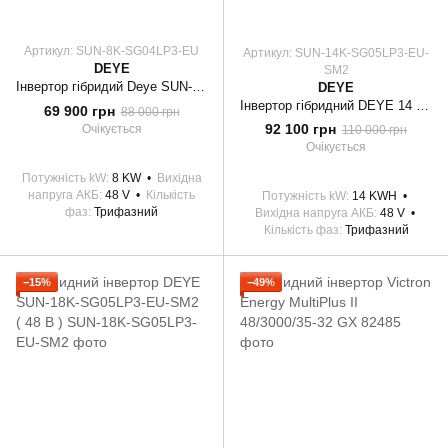
Артикул: SUN-8K-SG04LP3-EU
Артикул: SUN-14K-SG05LP3-EU-
DEYE
SM2
Інвертор гібридий Deye SUN-8K-SG04LP3-EU
DEYE
Інвертор гібридний DEYE 14 кВт 3Ф, LV, SUN-14K-SG05LP3-EU-SM2
69 900 грн
88 000 грн
92 100 грн
Очікується
110 000 грн
Очікується
Потужність kW
8 KW
Вихідна
напруга АКБ
48 V
Кількість
Потужність kW
14 KWH
фаз
Трифазний
Вихідна напруга АКБ
48 V
Кількість фаз
Трифазний
−15%
−49%