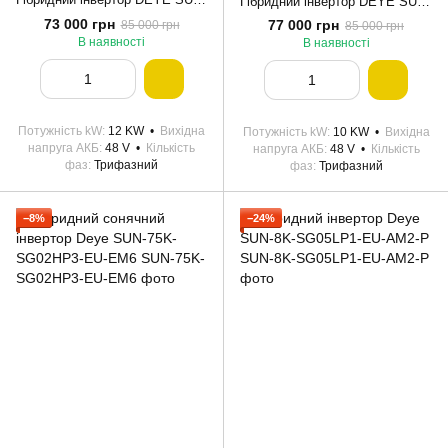
Гібридний інвертор DEYE SUN-10K-SG05LP3-EU-SM2 10KW 48V 2 MPPT Wi-Fi 220/380V Трифазний
73 000 грн
77 000 грн
85 000 грн
85 000 грн
В наявності
В наявності
Потужність kW
12 KW
Вихідна
Потужність kW
10 KW
Вихідна
напруга АКБ
48 V
Кількість
напруга АКБ
48 V
Кількість
фаз
Трифазний
фаз
Трифазний
−8%
−24%