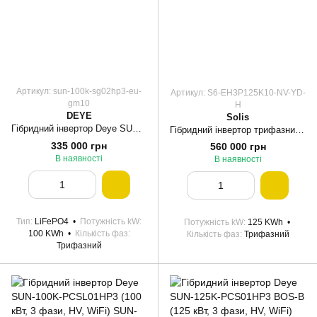
Артикул: sun-100k-sg02hp3-eu-
Артикул: S6-EH3P125K10-NV-YD-
gm10
H
DEYE
Solis
Гібридний інвертор Deye SUN-100K-SG02HP3-EU-GM10 (100 кВт, 3 фази, HV, 10 MPPT, WiFi)
Гібридний інвертор трифазний 125 кВт, Solis S6-EH3P125K10-NV-YD-H, 10 MPPT, IP66, (високовольтний)
335 000 грн
560 000 грн
В наявності
В наявності
Тип
LiFePO4
Потужність kW
Потужність kW
125 KWh
100 KWh
Кількість фаз
Кількість фаз
Трифазний
Трифазний