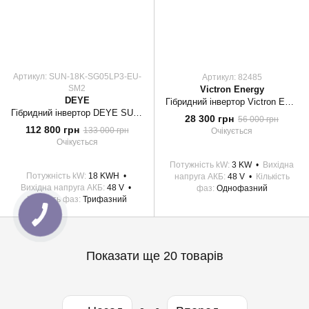
Артикул: SUN-18K-SG05LP3-EU-
Артикул: 82485
SM2
Victron Energy
DEYE
Гібридний інвертор Victron Energy MultiPlus II 48/3000/35-32 GX
Гібридний інвертор DEYE SUN-18K-SG05LP3-EU-SM2 ( 48 В )
28 300 грн
56 000 грн
112 800 грн
133 000 грн
Очікується
Очікується
Потужність kW
3 KW
Вихідна
Потужність kW
18 KWH
напруга АКБ
48 V
Кількість
Вихідна напруга АКБ
48 V
фаз
Однофазний
Кількість фаз
Трифазний
Показати ще 20 товарів