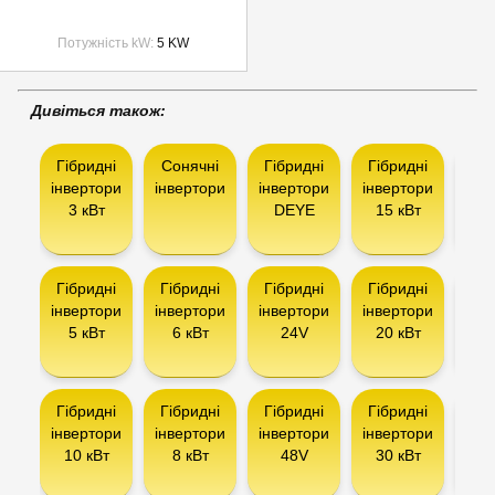
Потужність kW
5 KW
Дивіться також:
Гібридні
Сонячні
Гібридні
Гібридні
Гіб
інвертори
інвертори
інвертори
інвертори
інв
3 кВт
DEYE
15 кВт
AX
Гібридні
Гібридні
Гібридні
Гібридні
Інв
інвертори
інвертори
інвертори
інвертори
5 кВт
6 кВт
24V
20 кВт
сон
ба
Гібридні
Гібридні
Гібридні
Гібридні
Інв
інвертори
інвертори
інвертори
інвертори
10 кВт
8 кВт
48V
30 кВт
сон
па