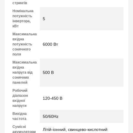
стрингів
Номінальна
потужність
5
інвертора,
кВт
Максимальна
вхідна
6000 Вт
потужність
сонячного
поля
Максимальна
вхідна
500 В
напруга від
сонячних
панелей
Робочий
діапазон
120-450 В
вхідної
напруги
Вихідна
50/60Hz
частота
Сумісні
Літій-іонний, свинцево-кислотний
акумулятори