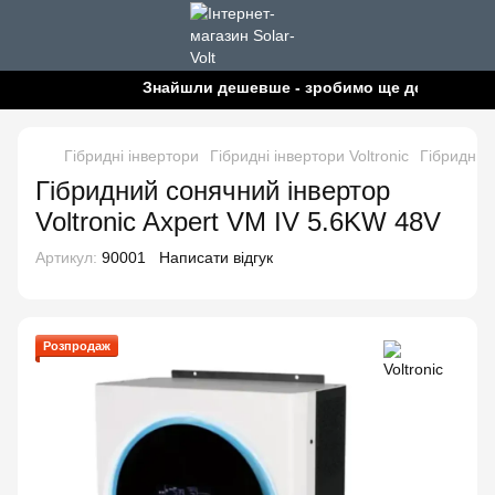
Знайшли дешевше - зробимо ще дешевше!
Гібридні інвертори
Гібридні інвертори Voltronic
Гібридний
Гібридний сонячний інвертор
Voltronic Axpert VM IV 5.6KW 48V
Артикул:
90001
Написати відгук
Розпродаж