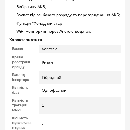
Вибір типу АКБ;
Захист від глибокого розряду та перезаряджання АКБ;
Функція "Холодний старт";
WiFi моніторинг через Android додаток.
Характеристики
Бренд
Voltronic
Країна
Китай
реєстрації
бренду
Вигляд
Гібридний
інвертора
Кількість
Однофазний
фаз
Кількість
1
трекерів
МРРТ
Кількість
підключень
1
вхідних