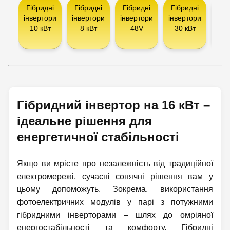
Гібридні
Гібридні
Гібридні
Гібридні
Інв
інвертори
інвертори
інвертори
інвертори
10 кВт
8 кВт
48V
30 кВт
сон
па
Гібридний інвертор на 16 кВт –
ідеальне рішення для
енергетичної стабільності
Якщо ви мрієте про незалежність від традиційної
електромережі, сучасні сонячні рішення вам у
цьому допоможуть. Зокрема, використання
фотоелектричних модулів у парі з потужними
гібридними інверторами – шлях до омріяної
енергостабільності та комфорту. Гібридні