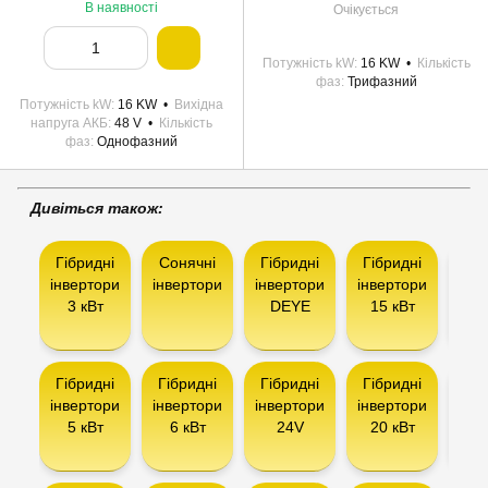
В наявності
Очікується
Потужність kW
16 KW
Кількість
фаз
Трифазний
Потужність kW
16 KW
Вихідна
напруга АКБ
48 V
Кількість
фаз
Однофазний
Дивіться також:
Гібридні
Сонячні
Гібридні
Гібридні
Гіб
інвертори
інвертори
інвертори
інвертори
інв
3 кВт
DEYE
15 кВт
AX
Гібридні
Гібридні
Гібридні
Гібридні
Інв
інвертори
інвертори
інвертори
інвертори
5 кВт
6 кВт
24V
20 кВт
сон
ба