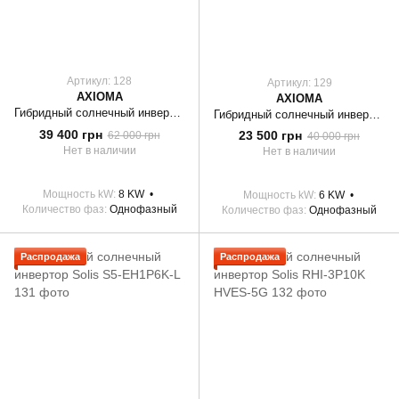
Артикул: 128
Артикул: 129
AXIOMA
AXIOMA
Гибридный солнечный инвертор AXIOMA energy ISMPPT BFP 8000
Гибридный солнечный инвертор AXIOMA energy ISMPPT BF DOU G 6000
39 400 грн
23 500 грн
62 000 грн
40 000 грн
Нет в наличии
Нет в наличии
Мощность kW
8 KW
Мощность kW
6 KW
Количество фаз
Однофазный
Количество фаз
Однофазный
Распродажа
Распродажа