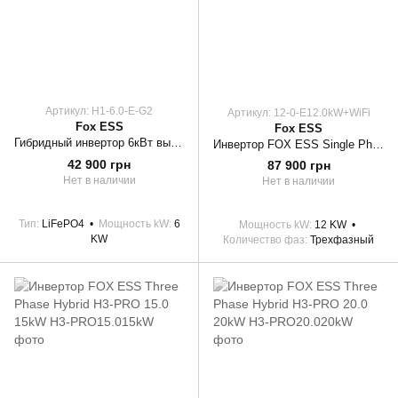
Артикул: H1-6.0-E-G2
Артикул: 12-0-Е12.0kW+WiFi
Fox ESS
Fox ESS
Гибридный инвертор 6кВт высоковольтный однофазный H1-6.0-E-G2 FOXess
Инвертор FOX ESS Single Phase Hybrid 12-0-Е 12.0kW+WiFi
42 900 грн
87 900 грн
Нет в наличии
Нет в наличии
Тип
LiFePO4
Мощность kW
6
Мощность kW
12 KW
KW
Количество фаз
Трехфазный