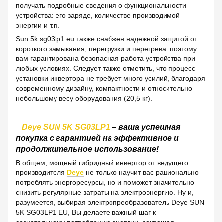
получать подробные сведения о функциональности
устройства: его заряде, количестве производимой
энергии и т.п.
Sun 5k sg03lp1 eu также снабжен надежной защитой от
короткого замыкания, перегрузки и перегрева, поэтому
вам гарантирована безопасная работа устройства при
любых условиях. Следует также отметить, что процесс
установки инвертора не требует много усилий, благодаря
современному дизайну, компактности и относительно
небольшому весу оборудования (20,5 кг).
Deye SUN 5K SG03LP1
– ваша успешная
покупка с гарантией на эффективное и
продолжительное использование!
В общем, мощный гибридный инвертор от ведущего
производителя
Deye
не только научит вас рационально
потреблять энергоресурсы, но и поможет значительно
снизить регулярные затраты на электроэнергию. Ну и,
разумеется, выбирая электропреобразователь Deye SUN
5K SG03LP1 EU, Вы делаете важный шаг к
сознательному потреблению энергии, сокращая