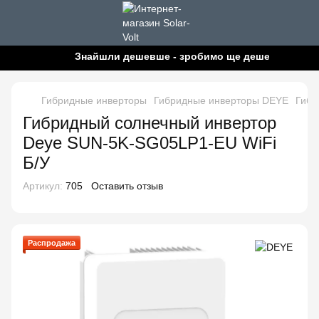
Знайшли дешевше - зробимо ще дешевше!
Гибридные инверторы
Гибридные инверторы DEYE
Гибр
Гибридный солнечный инвертор
Deye SUN-5K-SG05LP1-EU WiFi
Б/У
Артикул:
705
Оставить отзыв
Распродажа