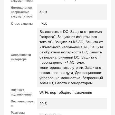
аккумуляторы
Номинальное
48 В
напряжение
аккумулятора
Класс защиты
ІР65
Выключатель DC, Защита от режима
"острова", Защита от избыточного
тока AC, Защита от КЗ AC, Защита от
избыточного напряжения AC, Защита
от обратной полярности DC, Защита
Особенности
от перенапряжений DC, Защита от
инвертора
перенапряжений AC, Блок
мониторинга токов утечки, Защита от
возникновение дуги, Дистанционное
управление мощностью, Встроенный
Anti-PID, Работа с генератором
Внешнее
Wi-Fi, порт общего назначения
подключение
Вес инвертора,
20.5
кг
Размеры
330х580х232