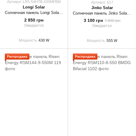
Артикул: LR5-54HTB-430MFBM
Артикул: 617
Longi Solar
Jinko Solar
Солнечная панель Longi Solar 430W Hi-MO 6m Full Black Mono [LR5-54HTB-430M]
Солнечная панель Jinko Solar JKM555M-72HL4
2 850 грн
3 100 грн
7 800 грн
Ожидается
Ожидается
Мощность
430 W
Мощность
555 W
Распродажа
Распродажа