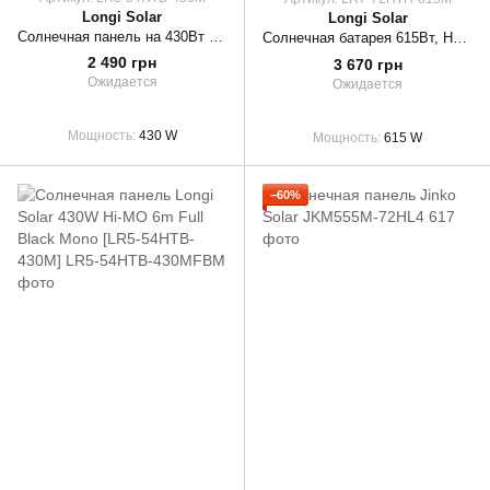
Longi Solar
Longi Solar
Солнечная панель на 430Вт LONGI Solar Hi-MO 6 Explorer LR5-54HTB-430M Black Frame
Солнечная батарея 615Вт, HPBC Hi-MO 6Max, LR7-72HTH-615M, LONGi
2 490 грн
3 670 грн
Ожидается
Ожидается
Мощность
430 W
Мощность
615 W
−60%