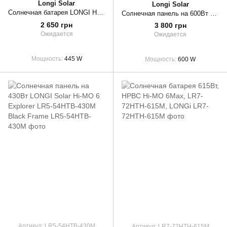
Longi Solar
Longi Solar
Солнечная батарея LONGI HPBC Hi-MO6 LR5-54HTH 445Вт
Солнечная панель на 600Вт LONGI Solar Hi-MO 7 LR5-72HGD-600M Bificial
2 650 грн
3 800 грн
Ожидается
Ожидается
Мощность
445 W
Мощность
600 W
Артикул: LR5-54HTB-430M
Артикул: LR7-72HTH-615M