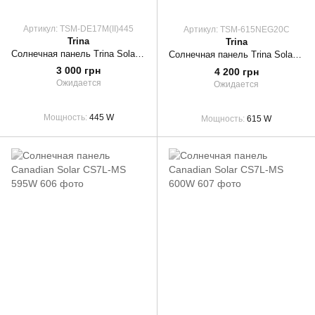
Артикул: TSM-DE17M(II)445
Артикул: TSM-615NEG20C
Trina
Trina
Солнечная панель Trina Solar TSM-DE17M(II) 445W
Солнечная панель Trina Solar Vertex N TSM-615NEG20C.20 615W
3 000 грн
4 200 грн
Ожидается
Ожидается
Мощность
445 W
Мощность
615 W