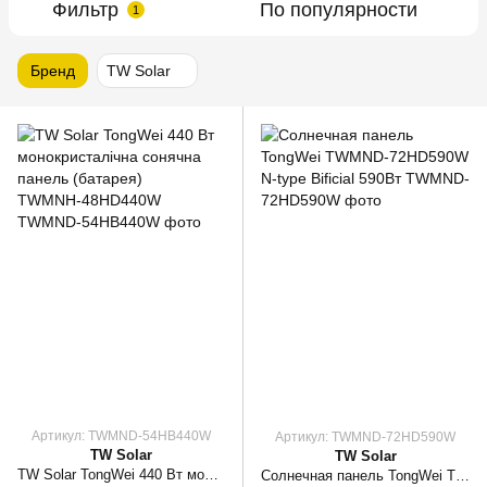
Фильтр
По популярности
1
Бренд
TW Solar
Артикул: TWMND-54HB440W
Артикул: TWMND-72HD590W
TW Solar
TW Solar
TW Solar TongWei 440 Вт монокристалічна сонячна панель (батарея) TWMNН-48HD440W
Солнечная панель TongWei TWMND-72HD590W N-type Bificial 590Вт