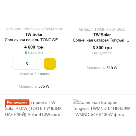
Артикул: 72hd575w-575vt-twmnd
Артикул: TWMNH-66HS610
TW Solar
TW Solar
Солнечная панель TONGWEI TWMND-72HD575W 575Вт (TWMND-72HD575W)
Солнечная батарея Tongwei 610Вт N-type TWMNH-66HS610
4 600 грн
3 800 грн
В наличии
Ожидается
Мощность
610 W
Заказ от 5 единиц
Мощность
575 W
Распродажа