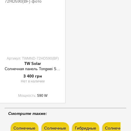
Артикул: TWMND-72HD590(BF)
TW Solar
Солнечная панель Tongwei Solar TWMND-72HD590(BF) Bifacial Topcon N-type
3 400 грн
Нет в наличии
Мощность
590 W
Смотрите также:
Солнечные
Солнечные
Гибридные
Солнечные