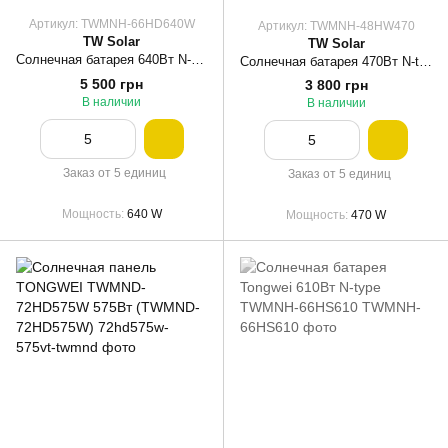
Артикул: TWMNH-66HD640W
Артикул: TWMNH-48HW470
TW Solar
TW Solar
Солнечная батарея 640Вт N-type, Dual-glass Bifacial, TWMNH-66HD640W, cable 400/200 mm, Tongwei
Солнечная батарея 470Вт N-type, Dual-glass Monofacial, TWMNH-48HW470, Tongwei
5 500 грн
3 800 грн
В наличии
В наличии
Заказ от 5 единиц
Заказ от 5 единиц
Мощность
640 W
Мощность
470 W