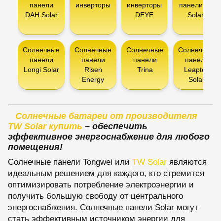
панели
инверторы
инверторы
панели Ja
DAH Solar
DEYE
Solar
Солнечные
Солнечные
Солнечные
Солнечные
панели
панели
панели
панели
Longi Solar
Risen
Trina
Leapton
Energy
Solar
Солнечные батареи от производителя
TW Solar купить
– обеспечить
эффективное энергоснабжение для любого
помещения!
Солнечные панели Tongwei или
TW Solar
являются
идеальным решением для каждого, кто стремится
оптимизировать потребление электроэнергии и
получить большую свободу от центрального
энергоснабжения. Солнечные панели Solar могут
стать эффективным источником энергии для