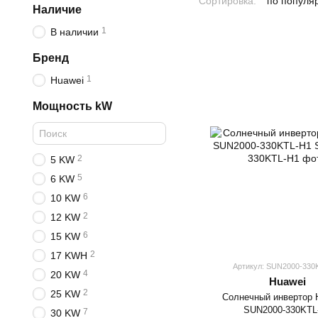
Сортировка:
по популя
Наличие
1
В наличии
Бренд
1
Huawei
Мощность kW
2
5 KW
5
6 KW
6
10 KW
2
12 KW
6
15 KW
2
17 KWH
Артикул: SUN2000-330
4
20 KW
Huawei
2
25 KW
Солнечный инвертор
SUN2000-330KTL
7
30 KW