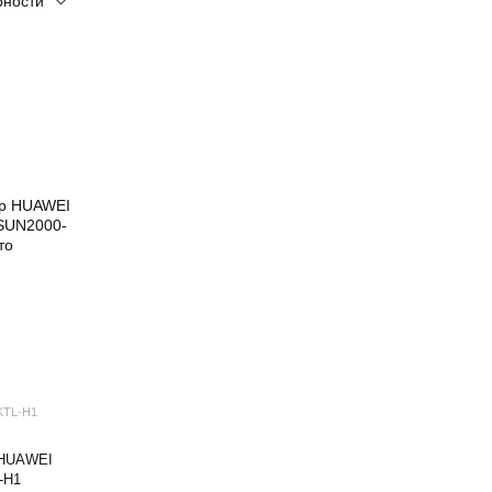
рности
KTL-H1
 HUAWEI
-H1