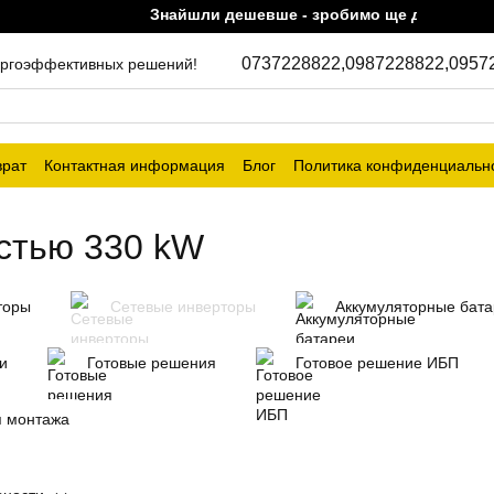
Знайшли дешевше - зробимо ще дешевше!
0737228822,
0987228822,
0957
энергоэффективных решений!
врат
Контактная информация
Блог
Политика конфиденциальн
стью 330 kW
торы
Сетевые инверторы
Аккумуляторные бат
и
Готовые решения
Готовое решение ИБП
я монтажа