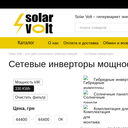
Перейти к основному контенту
Solar Volt – гипермаркет 
Каталог
О нас
Оплата и доставка
Обмен и воз
Solar-Volt – все для солнечных электростанций
Сетевые инверторы
Сетевые инверторы мощно
Гибридные инвер
Мощность kW:
330 KWh
Солнечные панел
Очистить фильтр
Цена, грн
Комплектация дл
От Цена, грн
До Цена, грн
OK