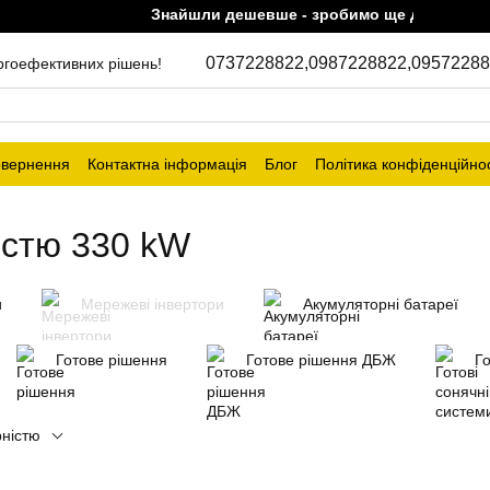
Знайшли дешевше - зробимо ще дешевше!
0737228822,
0987228822,
09572288
ергоефективних рішень!
овернення
Контактна інформація
Блог
Політика конфіденційнос
істю 330 kW
и
Мережеві інвертори
Акумуляторні батареї
Готове рішення
Готове рішення ДБЖ
Го
рністю