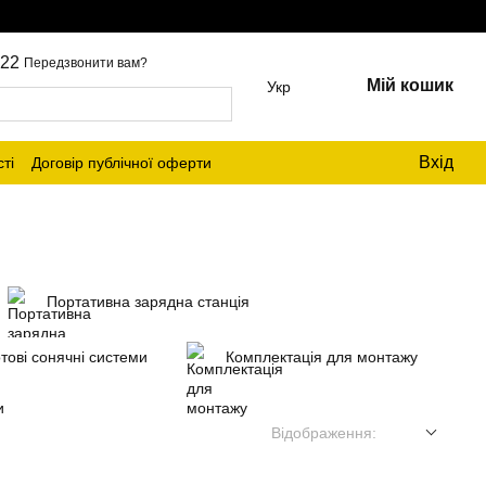
22
Передзвонити вам?
Мій кошик
Укр
Вхід
ті
Договір публічної оферти
Портативна зарядна станція
тові сонячні системи
Комплектація для монтажу
Відображення: