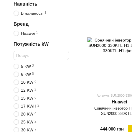
Наявність
1
В наявності
Бренд
1
Huawei
Потужність kW
2
5 KW
5
6 KW
6
10 KW
2
12 KW
Артикул: SUN2000-330
6
15 KW
Huawei
2
17 KWH
Сонячний інвертор 
SUN2000-330KTL
4
20 KW
2
25 KW
444 000 грн
7
30 KW