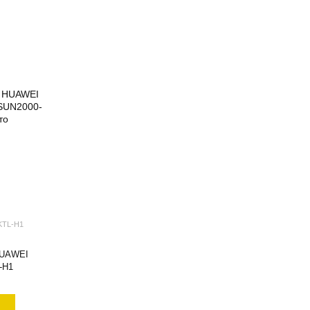
KTL-H1
HUAWEI
-H1