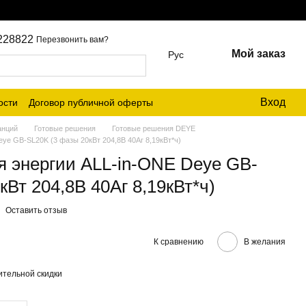
228822
Перезвонить вам?
Мой заказ
Рус
Вход
ости
Договор публичной оферты
анций
Готовые решения
Готовые решения DEYE
ye GB-SL20K (3 фазы 20кВт 204,8В 40Аг 8,19кВт*ч)
я энергии ALL-in-ONE Deye GB-
кВт 204,8В 40Аг 8,19кВт*ч)
Оставить отзыв
К сравнению
В желания
тельной скидки