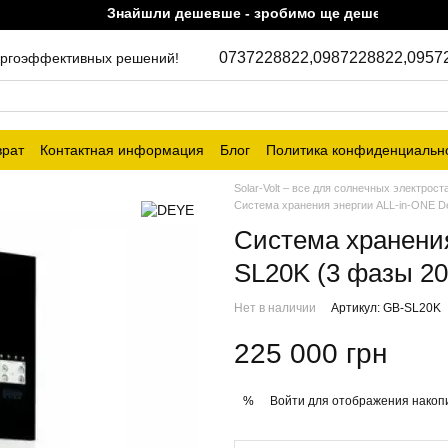
Знайшли дешевше - зробимо ще дешевше!
0737228822,
0987228822,
0957
энергоэффективных решений!
врат
Контактная информация
Блог
Политика конфиденциальн
Solar-Volt – все для солнечных электрост
Система хранения энергии ALL-in-ONE De
Система хранени
SL20K (3 фазы 20
Нет в наличии
Артикул: GB-SL20K
225 000 грн
Войти
для отображения накопи
%