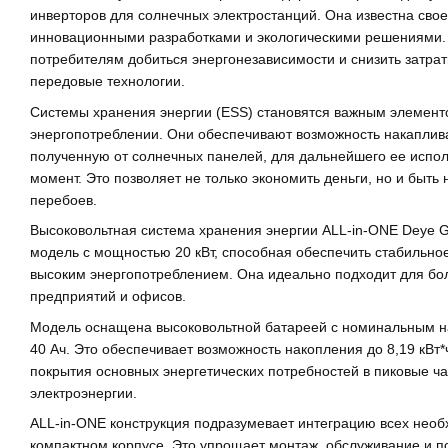
инверторов для солнечных электростанций. Она известна сво
инновационными разработками и экологическими решениями.
потребителям добиться энергонезависимости и снизить затрат
передовые технологии.
Системы хранения энергии (ESS) становятся важным элемен
энергопотреблении. Они обеспечивают возможность накаплива
полученную от солнечных панелей, для дальнейшего ее испо
момент. Это позволяет не только экономить деньги, но и быть
перебоев.
Высоковольтная система хранения энергии ALL-in-ONE Deye 
модель с мощностью 20 кВт, способная обеспечить стабильное
высоким энергопотреблением. Она идеально подходит для бо
предприятий и офисов.
Модель оснащена высоковольтной батареей с номинальным н
40 Ач. Это обеспечивает возможность накопления до 8,19 кВт*
покрытия основных энергетических потребностей в пиковые ч
электроэнергии.
ALL-in-ONE конструкция подразумевает интеграцию всех нео
компактном корпусе. Это упрощает монтаж, обслуживание и 