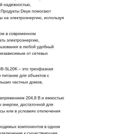
ей надежностью,
 Продукты Deye помогают
ы на электроэнергию, используя
том в современном
ть электроэнергию,
льзования в любой удобный
 независимым от сетевых
GB-SL20K – это трехфазная
 питание для объектов с
льших частных домов,
апряжением 204,8 В и емкостью
ч энергии, достаточной для
асы или в условиях отключения
бходимых компонентов в одном
подключение к существующим