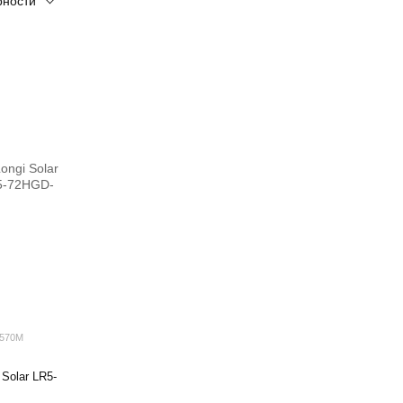
рности
-570M
Solar LR5-