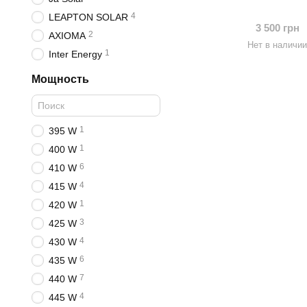
4
LEAPTON SOLAR
3 500 грн
2
AXIOMA
Нет в наличи
1
Inter Energy
Мощность
1
395 W
1
400 W
6
410 W
4
415 W
1
420 W
3
425 W
4
430 W
6
435 W
7
440 W
4
445 W