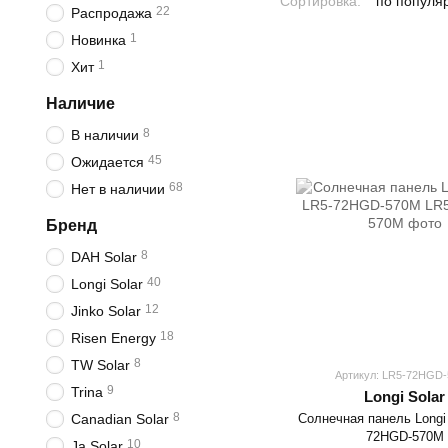
Сортировка:
по популя
22
Распродажа
1
Новинка
1
Хит
Наличие
8
В наличии
45
Ожидается
68
Нет в наличии
Бренд
8
DAH Solar
40
Longi Solar
12
Jinko Solar
18
Risen Energy
8
TW Solar
Артикул: LR5-72HGD
9
Trina
Longi Solar
8
Солнечная панель Longi 
Canadian Solar
72HGD-570M
10
Ja Solar