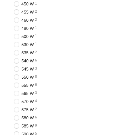
1
450 W
2
455 W
2
460 W
1
480 W
1
500 W
1
530 W
2
535 W
6
540 W
3
545 W
8
550 W
6
555 W
3
565 W
4
570 W
2
575 W
6
580 W
9
585 W
5
590 W