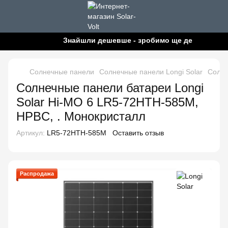
Знайшли дешевше - зробимо ще дешевше!
Солнечные панели
Солнечные панели Longi Solar
Солне
Солнечные панели батареи Longi
Solar Hi-MO 6 LR5-72HTH-585M,
HPBC, . Монокристалл
Артикул:
LR5-72HTH-585M
Оставить отзыв
Распродажа