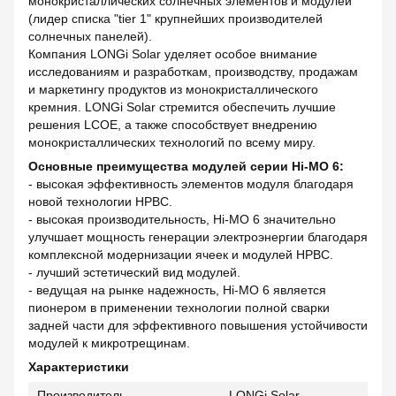
монокристаллических солнечных элементов и модулей
(лидер списка "tier 1" крупнейших производителей
солнечных панелей).
Компания LONGi Solar уделяет особое внимание
исследованиям и разработкам, производству, продажам
и маркетингу продуктов из монокристаллического
кремния. LONGi Solar стремится обеспечить лучшие
решения LCOE, а также способствует внедрению
монокристаллических технологий по всему миру.
Основные преимущества модулей серии Hi-MO 6:
- высокая эффективность элементов модуля благодаря
новой технологии HPBC.
- высокая производительность, Hi-MO 6 значительно
улучшает мощность генерации электроэнергии благодаря
комплексной модернизации ячеек и модулей HPBC.
- лучший эстетический вид модулей.
- ведущая на рынке надежность, Hi-MO 6 является
пионером в применении технологии полной сварки
задней части для эффективного повышения устойчивости
модулей к микротрещинам.
Характеристики
Производитель
LONGi Solar