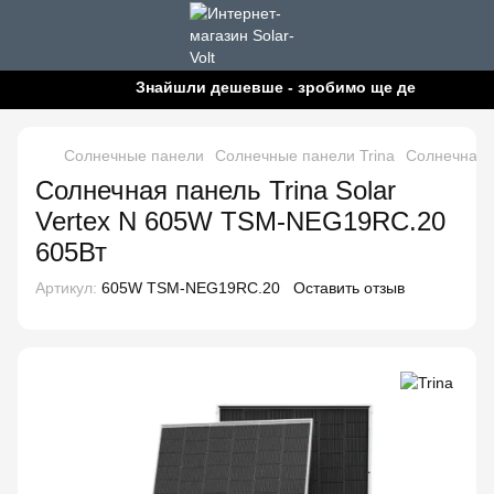
Знайшли дешевше - зробимо ще дешевше!
Солнечные панели
Солнечные панели Trina
Солнечная 
Солнечная панель Trina Solar
Vertex N 605W TSM-NEG19RC.20
605Вт
Артикул:
605W TSM-NEG19RC.20
Оставить отзыв