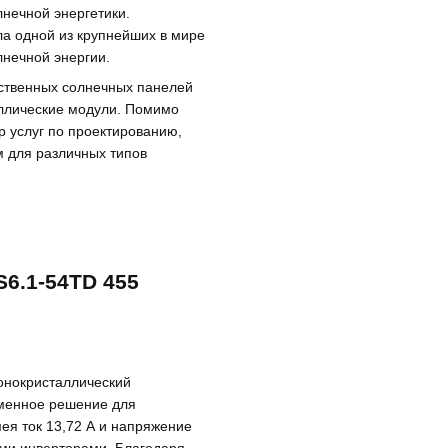
лнечной энергетики.
ла одной из крупнейших в мире
нечной энергии.
ественных солнечных панелей
аллические модули. Помимо
р услуг по проектированию,
м для различных типов
6.1-54TD 455
нокристаллический
менное решение для
ея ток 13,72 А и напряжение