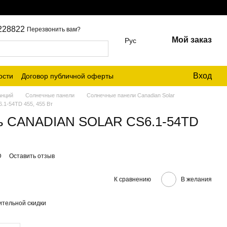
228822
Перезвонить вам?
Мой заказ
Рус
Вход
ости
Договор публичной оферты
анций
Солнечные панели
Солнечные панели Canadian Solar
1-54TD 455, 455 Вт
ль CANADIAN SOLAR CS6.1-54TD
D
Оставить отзыв
К сравнению
В желания
тельной скидки