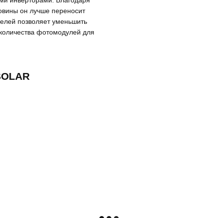
ми инверторами. Благодаря
овины он лучше переносит
елей позволяет уменьшить
 количества фотомодулей для
SOLAR