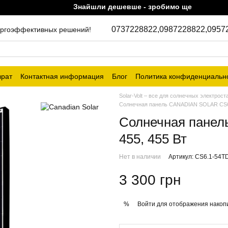
Знайшли дешевше - зробимо ще дешевше!
0737228822,
0987228822,
0957
энергоэффективных решений!
врат
Контактная информация
Блог
Политика конфиденциальн
Solar-Volt – все для солнечных электрост
Солнечная панель CANADIAN SOLAR CS6.
Солнечная пане
455, 455 Вт
Нет в наличии
Артикул: CS6.1-54T
3 300 грн
Войти
для отображения накопи
%