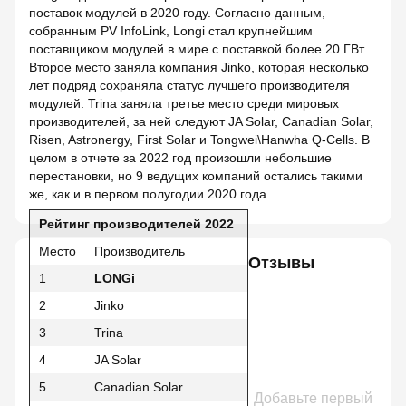
поставок модулей в 2020 году. Согласно данным,
собранным PV InfoLink, Longi стал крупнейшим
поставщиком модулей в мире с поставкой более 20 ГВт.
Второе место заняла компания Jinko, которая несколько
лет подряд сохраняла статус лучшего производителя
модулей. Trina заняла третье место среди мировых
производителей, за ней следуют JA Solar, Canadian Solar,
Risen, Astronergy, First Solar и Tongwei\Hanwha Q-Cells. В
целом в отчете за 2022 год произошли небольшие
перестановки, но 9 ведущих компаний остались такими
же, как и в первом полугодии 2020 года.
Рейтинг производителей 2022
Место
Производитель
Отзывы
1
LONGi
2
Jinko
3
Trina
4
JA Solar
5
Canadian Solar
Добавьте первый