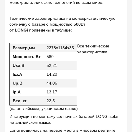
монокристаллических технологий во всем мире.
Технические характеристики на монокристаллическую
солнечную батарею мощностью 580Вт
от
LONGi
приведены в таблице:
Все технические
Размер,мм
2278x1134x35
характеристики
Мощность,Вт
580
Uxx,В
52,21
Iкз,А
14,20
Uр,В
44,06
Ip,А
13.17
Вес, кг
22,5
(на английском, украинском языке)
Инструкция по монтажу солнечных батарей LONGi solar
на английском
языке.
Longi поднялась на первое место в мировом рейтинге