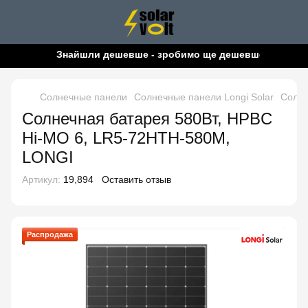
Знайшли дешевше - зробимо ще дешевше!
Солнечные панели
Солнечные панели Longi Solar
Солне
Солнечная батарея 580Вт, HPBC
Hi-MO 6, LR5-72HTH-580M,
LONGI
Артикул:
19,894
Оставить отзыв
Распродажа