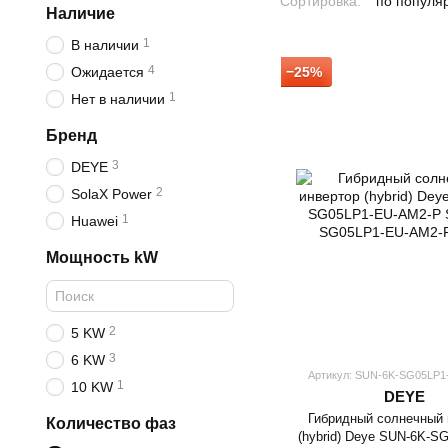
Сортировка:
по популя
Наличие
1
В наличии
4
Ожидается
−25%
1
Нет в наличии
Бренд
3
DEYE
2
SolaX Power
1
Huawei
Мощность kW
2
5 KW
3
6 KW
Артикул: SUN-6K-SG05LP1
1
10 KW
DEYE
Гибридный солнечный 
Количество фаз
(hybrid) Deye SUN-6K-S