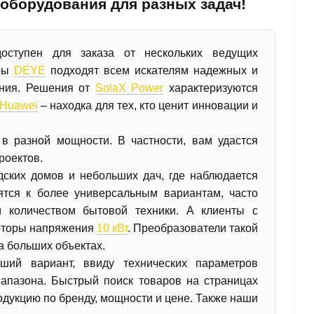
 оборудования для разных задач!
оступен для заказа от нескольких ведущих
оры
DEYE
подходят всем искателям надежных и
ания. Решения от
SolaX Power
характеризуются
Huawei
– находка для тех, кто ценит инновации и
 разной мощности. В частности, вам удастся
роектов.
ских домов и небольших дач, где наблюдается
тся к более универсальным вариантам, часто
 количеством бытовой техники. А клиенты с
рторы напряжения
10 кВт
. Преобразователи такой
 больших объектах.
ший вариант, ввиду технических параметров
иапазона. Быстрый поиск товаров на страницах
одукцию по бренду, мощности и цене. Также наши