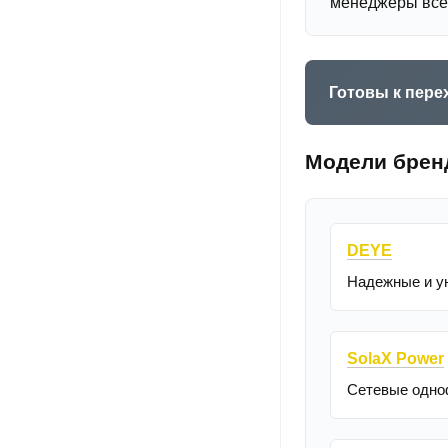
менеджеры всег
Готовы к пере
Модели брен
DEYE
Надежные и у
SolaX Power
Сетевые одно