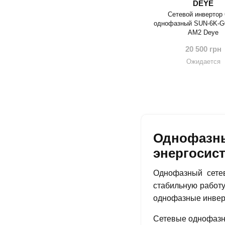
DEYE
Сетевой инвертор
однофазный SUN-6K-G
AM2 Deye
20 500 грн
Ожидается
Однофазны
энергосис
Однофазный сетев
стабильную работу
однофазные инверт
Сетевые однофазн