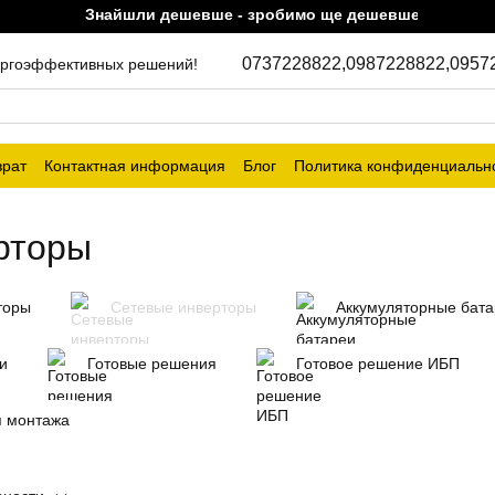
Знайшли дешевше - зробимо ще дешевше!
0737228822,
0987228822,
0957
энергоэффективных решений!
врат
Контактная информация
Блог
Политика конфиденциальн
рторы
торы
Сетевые инверторы
Аккумуляторные бат
и
Готовые решения
Готовое решение ИБП
я монтажа