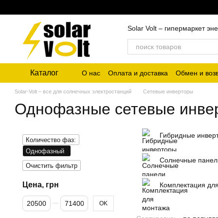
Перейти к основному контенту
Solar Volt – гипермаркет 
Каталог
О нас
Оплата и доставка
Обмен и воз
Solar-Volt – все для солнечных электростанций
Сетевые инверторы
Однофазные сетевые инве
Гибридные инвер
Количество фаз:
Однофазный
Солнечные панел
Очистить фильтр
Цена, грн
Комплектация дл
От Цена, грн
До Цена, грн
OK