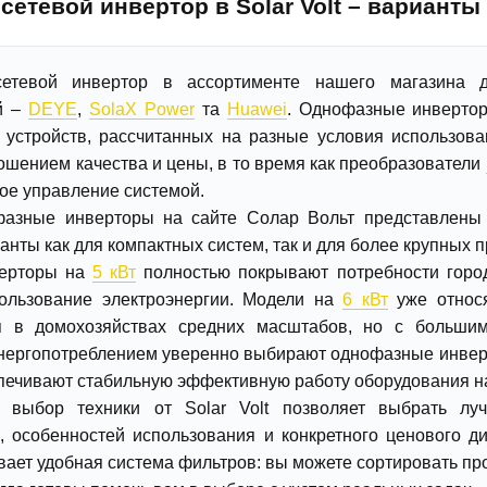
етевой инвертор в Solar Volt – варианты
етевой инвертор в ассортименте нашего магазина д
й –
DEYE
,
SolaX Power
та
Huawei
. Однофазные инверт
 устройств, рассчитанных на разные условия использов
шением качества и цены, в то время как преобразователи
ое управление системой.
азные инверторы на сайте Солар Вольт представлены в
анты как для компактных систем, так и для более крупных п
верторы на
5 кВт
полностью покрывают потребности город
ользование электроэнергии. Модели на
6 кВт
уже относя
 в домохозяйствах средних масштабов, но с большим
ергопотреблением уверенно выбирают однофазные инве
ечивают стабильную эффективную работу оборудования на
 выбор техники от Solar Volt позволяет выбрать луч
, особенностей использования и конкретного ценового д
вает удобная система фильтров: вы можете сортировать пр