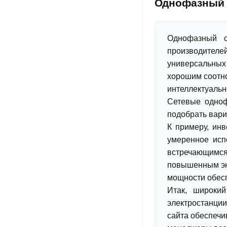
Однофазный с
Однофазный с
производителе
универсальных
хорошим соотно
интеллектуальн
Сетевые одноф
подобрать вари
К примеру, ин
умеренное исп
встречающимся
повышенным эн
мощности обесп
Итак, широкий
электростанции
сайта обеспечи