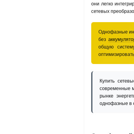
они легко интегри
сетевых преобразо
Однофазные инв
без
аккумулято
общую систем
оптимизировать
Купить сетевы
современные м
рынке энергет
однофазные в 