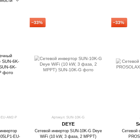
рности
−33%
−33%
-EU-AM2-P
Артикул: SUN-10K-G
DEYE
S
инвертор
Сетевой инвертор SUN-10K-G Deye
Сетевой 
G05LP1-EU-
WiFi (10 kW, 3 фаза, 2 MPPT)
PROSO