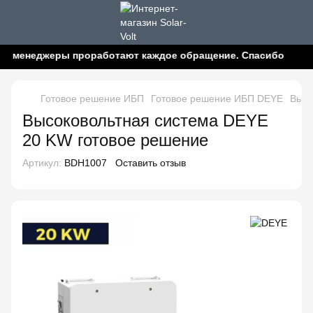
 менеджеры проработают каждое обращение. Спасибо за пон
Готовое решение ИБП
Готовое решение ИБП DEYE
Высо
Высоковольтная система DEYE
20 KW готовое решение
Артикул:
BDH1007
Оставить отзыв