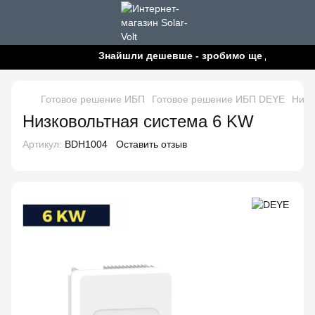
Знайшли дешевше - зробимо ще дешевше!
Готовое решение ИБП
Готовое решение ИБП DEYE
Низк
Низковольтная система 6 KW
Артикул:
BDH1004
Оставить отзыв