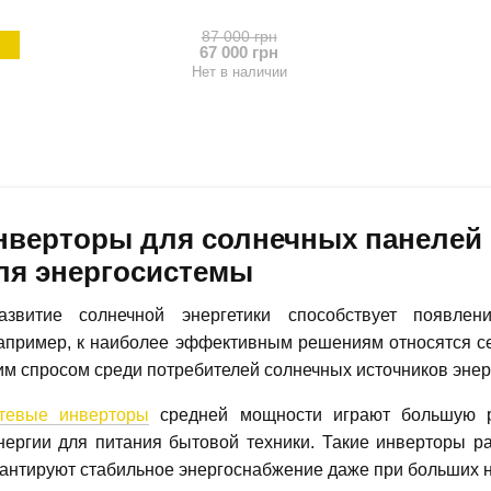
87 000 грн
67 000 грн
Нет в наличии
нверторы для солнечных панелей н
ля энергосистемы
азвитие солнечной энергетики способствует появле
Например, к наиболее эффективным решениям относятся с
м спросом среди потребителей солнечных источников энер
тевые инверторы
средней мощности играют большую ро
нергии для питания бытовой техники. Такие инверторы р
рантируют стабильное энергоснабжение даже при больших н