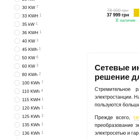
7
30 KW
78 000 грн
37 999 грн
1
33 KWH
В наличии
1
35 kW
1
36 KWH
3
40 KW
1
45 KWh
6
50 KW
Сетевые и
3
60 KW
2
80 KWh
решение д
7
100 KWh
Стремительное р
4
110 KWh
электростанции. 
1
115 KWH
пользуются больши
1
120 KWh
3
125 KWh
Прежде всего,
се
1
135 KWh
преобразование э
электросетью и га
1
136 KWh