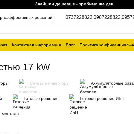
Знайшли дешевше - зробимо ще дешевше!
0737228822,
0987228822,
0957
энергоэффективных решений!
врат
Контактная информация
Блог
Политика конфиденциальн
стью 17 kW
торы
Сетевые инверторы
Аккумуляторные бат
и
Готовые решения
Готовое решение ИБП
я монтажа