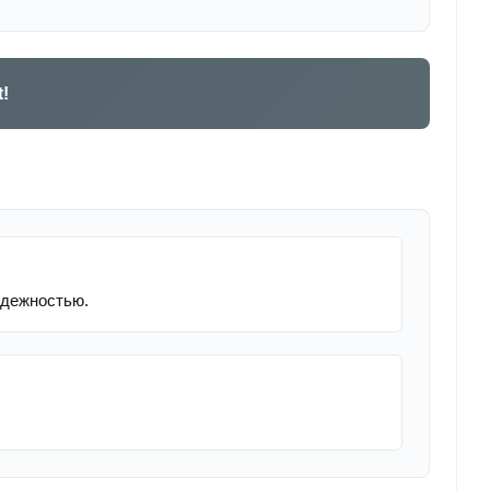
!
адежностью.