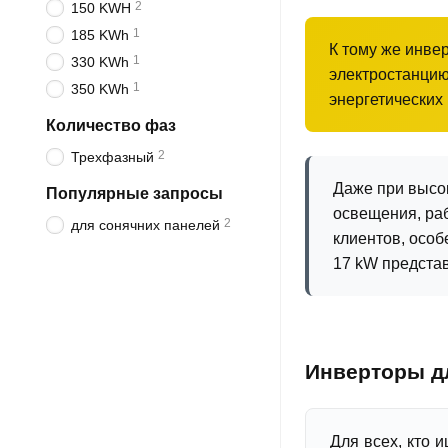
2
150 KWH
1
185 KWh
К тому же инвер
1
330 KWh
электростанци
1
350 KWh
энергетических
Количество фаз
2
Трехфазный
Даже при высо
Популярные запросы
освещения, ра
2
для сонячних панелей
клиентов, осо
17 kW предста
Инверторы дл
Для всех, кто 