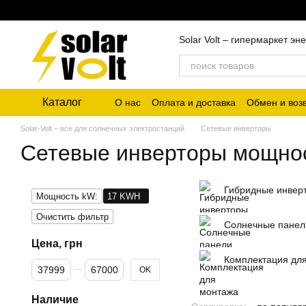
Перейти к основному контенту
Solar Volt – гипермаркет 
Каталог
О нас
Оплата и доставка
Обмен и воз
Solar-Volt – все для солнечных электростанций
Сетевые инверторы
Сетевые инверторы мощно
Гибридные инвер
Мощность kW:
17 KWH
Очистить фильтр
Солнечные панел
Цена, грн
Комплектация дл
От Цена, грн
До Цена, грн
OK
Наличие