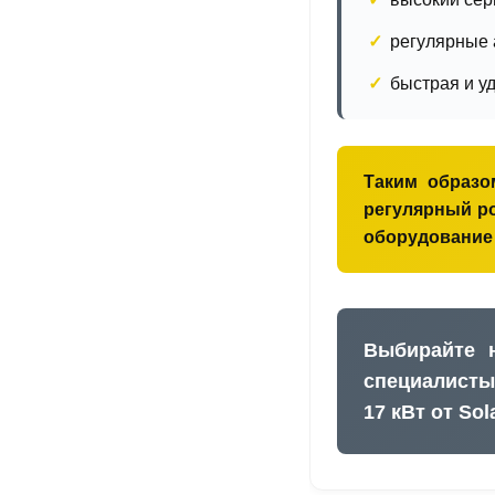
регулярные 
быстрая и у
Таким образо
регулярный ро
оборудование 
Выбирайте 
специалисты
17 кВт от Sol