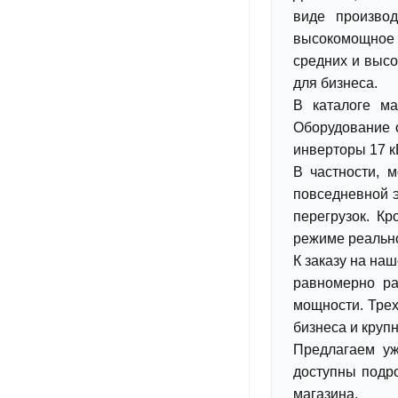
виде производ
высокомощное о
средних и высо
для бизнеса.
В каталоге м
Оборудование 
инверторы 17 
В частности, 
повседневной 
перегрузок. К
режиме реальн
К заказу на на
равномерно ра
мощности. Тре
бизнеса и круп
Предлагаем уж
доступны подро
магазина.