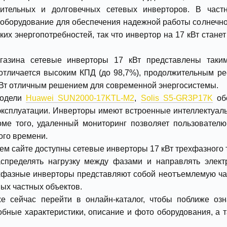
ительных и долговечных сетевых инверторов. В част
борудование для обеспечения надежной работы солнечной
ких энергопотребностей, так что инвертор на 17 кВт стане
агазина сетевые инверторы 17 кВт представлены так
отличается высоким КПД (до 98,7%), продолжительным ре
кВт отличным решением для современной энергосистемы.
модели
Huawei SUN2000-17KTL-M2
,
Solis S5-GR3P17K
обе
эксплуатации. Инверторы имеют встроенные интеллектуал
роме того, удаленный мониторинг позволяет пользовател
ого времени.
шем сайте доступны сетевые инверторы 17 кВт трехфазного
спределять нагрузку между фазами и направлять элект
хфазные инверторы представляют собой неотъемлемую час
ных частных объектов.
е сейчас перейти в онлайн-каталог, чтобы поближе оз
бные характеристики, описание и фото оборудования, а 