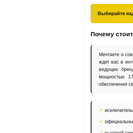
Выбирайте на
Почему стоит 
Мечтаете о со
ждет вас в ин
ведущих брен
мощностью 17
обеспечения св
исключитель
официальные
высокий сер