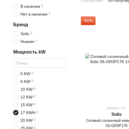
Сортировка:
по популя
1
В наличии
1
Нет в наличии
−51%
Бренд
1
Solis
1
Huawei
Мощность kW
2
5 KW
5
6 KW
6
10 KW
2
12 KW
6
15 KW
Артикул: 141
2
17 KWH
Solis
4
20 KW
Сетевой солнечный инве
S5-GR3P17K
2
25 KW