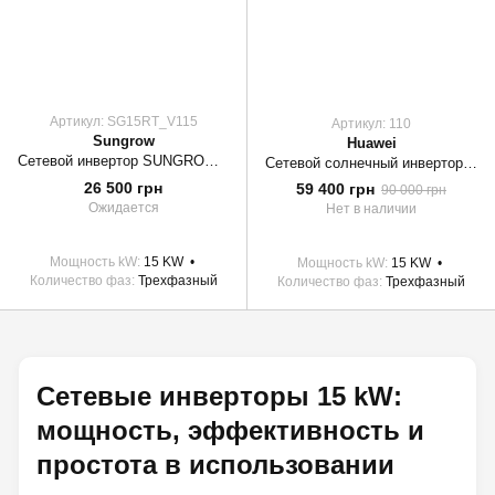
Артикул: SG15RT_V115
Артикул: 110
Sungrow
Huawei
Сетевой инвертор SUNGROW SG15RT_V115 15kW 2 MPPT 220/380V Трехфазный
Сетевой солнечный инвертор Huawei SUN2000-15KTL-M2
26 500 грн
59 400 грн
90 000 грн
Ожидается
Нет в наличии
Мощность kW
15 KW
Мощность kW
15 KW
Количество фаз
Трехфазный
Количество фаз
Трехфазный
Сетевые инверторы 15 kW:
мощность, эффективность и
простота в использовании