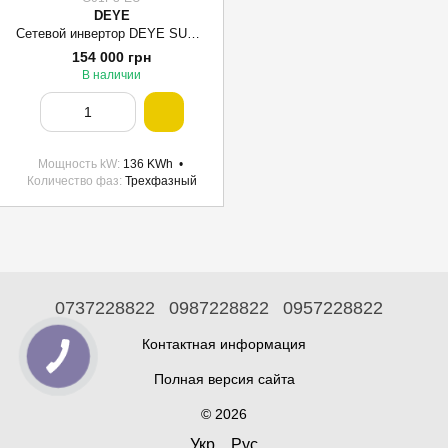
DEYE
Сетевой инвертор DEYE SUN-136K-G01P3-EU 136KW Трехфазный 380V/50hz
154 000 грн
В наличии
Мощность kW
136 KWh
Количество фаз
Трехфазный
0737228822
0987228822
0957228822
Контактная информация
Полная версия сайта
© 2026
Укр
Рус