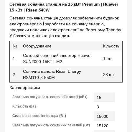
Сетевая сонячна станція на 15 кВт Premium |
Huawei
15 кВт |
Risen 540W
Сетевая сонячна станція дозволяє забезпечити будинок
електроенергією і заробляти на сонячну енергію,
продаючи надлишок електроенергії по Зеленому Тарифу.
У базову комплектацію входить:
№
Оборудование
Кількість
Сетевой сонячний інвертор Huawei
1
1 шт
SUN2000-15KTL-M2
Сонячна панель Risen Energy
2
28 шт
RSM110-8-550M
Характеристики
Загальна потужність сонячної станції (кВт)
15
Кількість фаз
3
Сила сонячного інвертора (Вт)
15000
Загальна потужність сонячних панелей (Вт)
15120