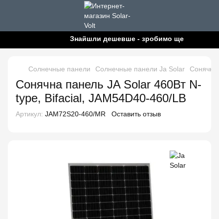
Знайшли дешевше - зробимо ще дешевше!
Солнечные панели
Солнечные панели Ja Solar
Сонячна 
Сонячна панель JA Solar 460Вт N-
type, Bifacial, JAM54D40-460/LB
Артикул:
JAM72S20-460/MR
Оставить отзыв