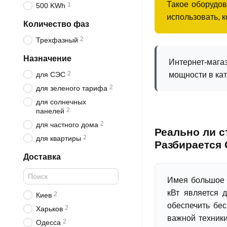
Такое оборудов
1
500 KWh
использовать, к
Количество фаз
2
Трехфазный
Назначение
Интернет-мага
2
мощности в кат
для СЭС
2
для зеленого тарифа
для солнечных
2
панелей
2
для частного дома
Реально ли с
2
для квартиры
Разбирается 
Доставка
Имея большое 
кВт является 
2
Киев
обеспечить бе
2
Харьков
важной техники
2
Одесса