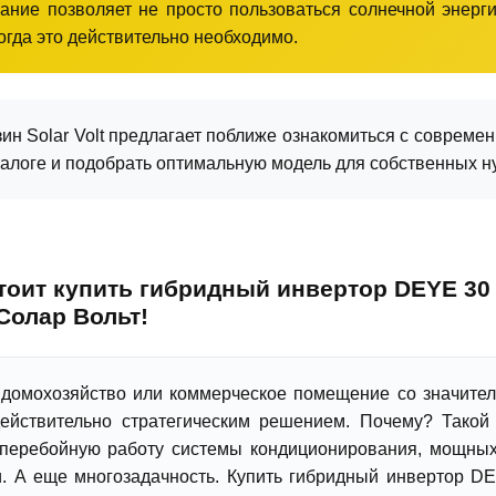
ание позволяет не просто пользоваться солнечной энерги
огда это действительно необходимо.
зин Solar Volt предлагает поближе ознакомиться с соврем
алоге и подобрать оптимальную модель для собственных н
тоит купить гибридный инвертор DEYE 30 
Солар Вольт!
домохозяйство или коммерческое помещение со значител
действительно стратегическим решением. Почему? Такой 
сперебойную работу системы кондиционирования, мощных 
. А еще многозадачность. Купить гибридный инвертор DE