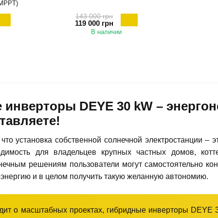
 MPPT)
143 000 грн
119 000 грн
В наличии
 инверторы DEYE 30 kW – энергон
тавляете!
 что установка собственной солнечной электростанции – э
димость для владельцев крупных частных домов, котт
ечным решениям пользователи могут самостоятельно кон
энергию и в целом получить такую ​​желанную автономию.
одит о масштабных проектах, гибридные инверторы DEYE 