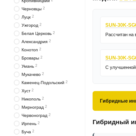
2
Кропивницкий
2
Черновцы
2
Луцк
SUN-30K-SG
2
Ужгород
2
Белая Церковь
Рассчитан на
2
Александрия
2
Конотоп
SUN-30K-SG
2
Бровары
2
Умань
С улучшенной
2
Мукачево
2
Каменец-Подольский
2
Хуст
2
Никополь
Гибридные ин
2
Мирноград
2
Червоноград
Гибридный ин
2
Ирпень
2
Буча