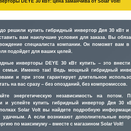
ерторы DEYE 30 кВт: цена заманчива от Solar Volt!
рдо решили купить гибридный инвертор Дея 30 кВт и
ставить вам наилучшие условия для заказа. Вы обяз
вождение специалиста компании. Он поможет вам в 
ля подойдет для ваших целей.
идные инверторы DEYE 30 кВт купить – это внести
 семьи. Именно так! Ведь мощный гибридный инве
вами и при этом гарантирует длительное использо
тать на вас сразу – без опозданий, без компромиссов.
айте энергетическую независимость на потом. П
ки и успейте купить гибридный инвертор Дея 30 к
полках Solar Volt вы найдете подробную информац
 удачным. А если возникают дополнительные вопр
ргию по максимуму – вместе с магазином Solar Volt!