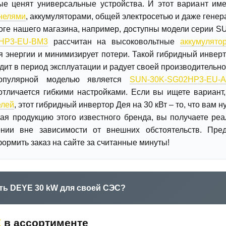
рые ценят универсальные устройства. И этот вариант им
нелями
, аккумуляторами, общей электросетью и даже генер
оге нашего магазина, например, доступны модели серии S
HP3-EU-BM3
рассчитан на высоковольтные
аккумулято
 энергии и минимизирует потери. Такой гибридный инверт
одит в период эксплуатации и радует своей производительно
опулярной моделью является
SUN-30K-SG02HP3-EU-
отличается гибкими настройками. Если вы ищете вариант
елей
, этот гибридный инвертор Дея на 30 кВт – то, что вам н
ая продукцию этого известного бренда, вы получаете ре
ении вне зависимости от внешних обстоятельств. Пре
формить заказ на сайте за считанные минуты!
ть DEYE 30 kW для своей СЭС?
E
в ассортименте