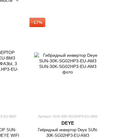
рности
−17%
P3-EU-BM3
Артикул: SUN-30K-SG02HP3-EU-AM3
DEYE
ОР SUN-
Гибридный инвертор Deye SUN-
DEYE WIFI
30K-SG02HP3-EU-AM3