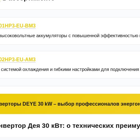
01HP3-EU-BM3
 высоковольтные аккумуляторы с повышенной эффективностью п
02HP3-EU-AM3
 системой охлаждения и гибкими настройками для подключения
верторы DEYE 30 kW – выбор профессионалов энерго
вертор Дея 30 кВт: о технических преим