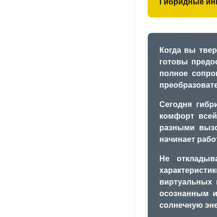
Гибридные инв
Когда вы тве
готовы предо
полное сопро
преобразовате
Сегодня гибр
комфорт всей
разными вызо
начинает рабо
Не откладыв
характеристи
виртуальных 
осознанным и
солнечную эне