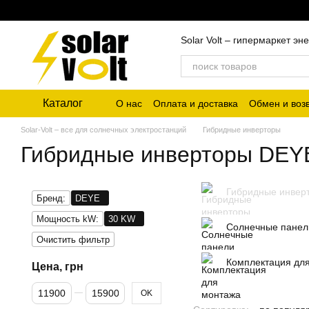
Перейти к основному контенту
Solar Volt – гипермаркет 
Каталог
О нас
Оплата и доставка
Обмен и воз
Solar-Volt – все для солнечных электростанций
Гибридные инверторы
Гибридные инверторы DEY
Гибридные инвер
Бренд:
DEYE
Мощность kW:
30 KW
Солнечные панел
Очистить фильтр
Комплектация дл
Цена, грн
От Цена, грн
До Цена, грн
OK