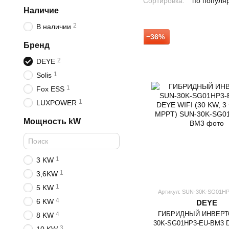
Сортировка:
по популя
Наличие
2
В наличии
−36%
Бренд
2
DEYE
1
Solis
1
Fox ESS
1
LUXPOWER
Мощность kW
1
3 KW
1
3,6KW
1
5 KW
Артикул: SUN-30K-SG01H
4
6 KW
DEYE
ГИБРИДНЫЙ ИНВЕРТ
4
8 KW
30K-SG01HP3-EU-BM3 
3