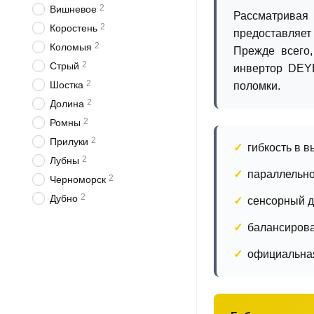
2
Вишневое
Рассматривая 
2
Коростень
предоставляет
2
Коломыя
Прежде всего,
2
Стрый
инвертор DEYE
2
Шостка
поломки.
2
Долина
2
Ромны
2
Прилуки
гибкость в 
2
Лубны
параллельно
2
Черноморск
2
Дубно
сенсорный д
балансирова
официальная