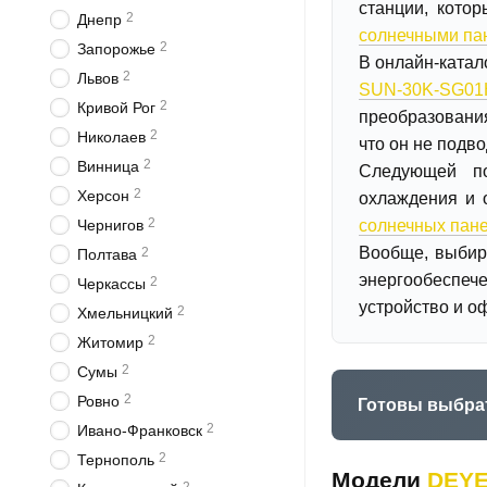
станции, кото
2
Днепр
солнечными па
2
Запорожье
В онлайн-катал
2
Львов
SUN-30K-SG01
2
Кривой Рог
преобразования
2
Николаев
что он не подв
2
Винница
Следующей п
2
Херсон
охлаждения и 
2
солнечных пан
Чернигов
Вообще, выбир
2
Полтава
энергообеспеч
2
Черкассы
устройство и о
2
Хмельницкий
2
Житомир
2
Сумы
2
Ровно
Готовы выбра
2
Ивано-Франковск
2
Тернополь
Модели
DEY