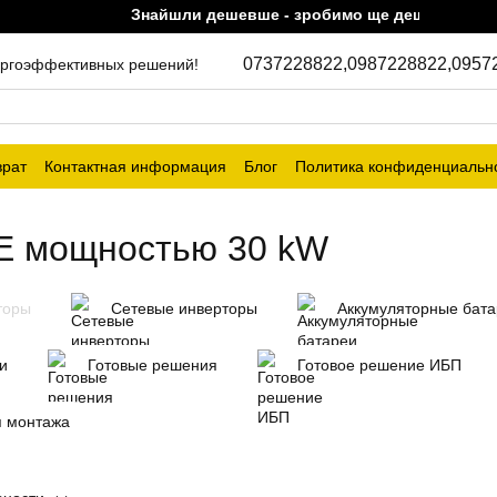
Знайшли дешевше - зробимо ще дешевше!
0737228822,
0987228822,
0957
энергоэффективных решений!
врат
Контактная информация
Блог
Политика конфиденциальн
E мощностью 30 kW
торы
Сетевые инверторы
Аккумуляторные бат
и
Готовые решения
Готовое решение ИБП
я монтажа