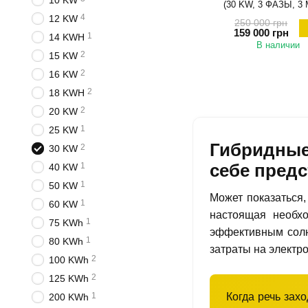
10 KW
(30 KW, 3 ФАЗЫ, 3
4
12 KW
250 000 грн
159 000 грн
1
14 KWH
В наличии
2
15 KW
2
16 KW
2
18 KWH
2
20 KW
1
25 KW
Гибридные
2
30 KW
себе предс
1
40 KW
1
50 KW
Может показаться,
1
60 KW
настоящая необхо
1
75 KWh
эффективным солн
1
80 KWh
затраты на электро
2
100 KWh
2
125 KWh
Когда речь зах
1
200 KWh