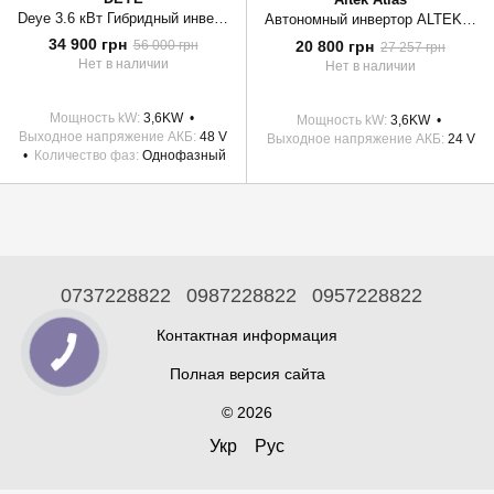
Deye 3.6 кВт Гибридный инвертор Deye SUN-3.6K-SG03LP1-EU 48V (TAB)
Автономный инвертор ALTEK Atlas 3,6KW-24V
34 900 грн
20 800 грн
56 000 грн
27 257 грн
Нет в наличии
Нет в наличии
Мощность kW
3,6KW
Мощность kW
3,6KW
Выходное напряжение АКБ
48 V
Выходное напряжение АКБ
24 V
Количество фаз
Однофазный
0737228822
0987228822
0957228822
Контактная информация
Полная версия сайта
© 2026
Укр
Рус