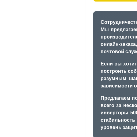
Сотрудничеств
Мы предлагае
производител
онлайн-заказ
почтовой служ
Если вы хотит
построить соб
разумным шаг
зависимости о
Предлагаем по
всего за неск
инверторы 500
стабильность
уровень защит