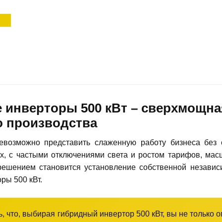
 инверторы 500 кВт – сверхмощна
о производства
евозможно представить слаженную работу бизнеса без 
х, с частыми отключениями света и ростом тарифов, мас
ешением становится установление собственной независ
ры 500 кВт.
, что, выбирая гибридный инвертор 500 кВт, вы не только 