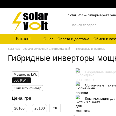
Перейти к основному контенту
Solar Volt – гипермаркет 
Каталог
О нас
Оплата и доставка
Обмен и воз
Solar-Volt – все для солнечных электростанций
Гибридные инверторы
Гибридные инверторы мощ
Гибридные инвер
Мощность kW:
500 KWh
Солнечные панел
Очистить фильтр
Цена, грн
Комплектация дл
От Цена, грн
До Цена, грн
OK