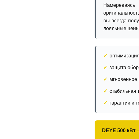
Намереваясь 
оригинальност
вы всегда полу
лояльные цены,
оптимизация
защита обор
мгновенное 
стабильная 
гарантии и 
DEYE 500 кВт 