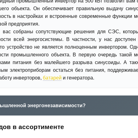
идный промышленный инвертор на 500 кВт позволит вам с
его объекта. Он обеспечивает правильную выдачу сину
бкость в настройках и встроенные современные функции 
овой предприятия.
я вас собраны сопутствующие решения для СЭС, котор
ности всей энергосистемы. В частности, у нас доступе
 это устройство не является полноценным инвертором. О
сти промышленного объекта. В первую очередь такой м
ками питания без малейшего разрыва синусоиды. А так
ным электроприборам остаться без питания, поддержива
аботу инверторов,
батарей
и генератора.
мышленной энергонезависимости?
дов в ассортименте