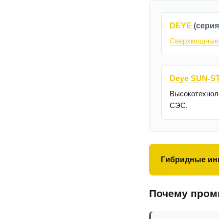
DEYE
(серия
Сверхмощные 
Deye SUN-S
Высокотехнол
СЭС.
Гибридные ин
Почему пром