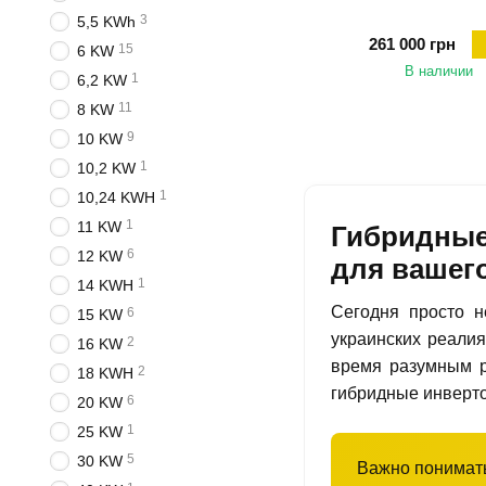
3
5,5 KWh
261 000 грн
15
6 KW
В наличии
1
6,2 KW
11
8 KW
9
10 KW
1
10,2 KW
1
10,24 KWH
1
11 KW
Гибридные
6
12 KW
для вашег
1
14 KWH
Сегодня просто н
6
15 KW
украинских реалия
2
16 KW
время разумным р
2
18 KWH
гибридные инверто
6
20 KW
1
25 KW
5
30 KW
Важно понимать