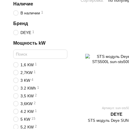
Сортировка:
по популя
Наличие
1
В наличии
Бренд
1
DEYE
Мощность kW
1
1,6 KW
1
2,7KW
4
3 KW
1
3.2 KWh
2
3,5 KW
2
3,6KW
Артикул: sun-sts5
1
4.2 KW
DEYE
15
5 KW
STS модуль Deye SUN
2
5,2 KW