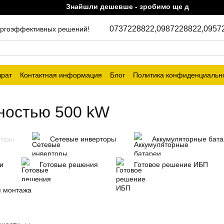
Знайшли дешевше - зробимо ще дешевше!
0737228822,
0987228822,
0957
энергоэффективных решений!
врат
Контактная информация
Блог
Политика конфиденциальн
ностью 500 kW
торы
Сетевые инверторы
Аккумуляторные бат
и
Готовые решения
Готовое решение ИБП
я монтажа