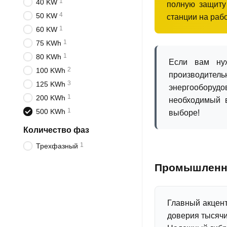
1
40 KW
полную защиту
4
50 KW
станции на раб
1
60 KW
1
75 KWh
1
80 KWh
Если вам нуж
2
100 KWh
производительн
3
125 KWh
энергооборудо
1
200 KWh
необходимый в
1
500 KWh
выборе!
Количество фаз
1
Трехфазный
Промышленны
Главный акцен
доверия тысячи