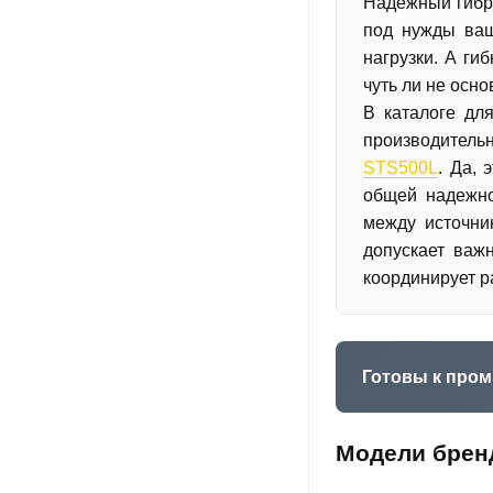
Надежный гибр
под нужды ваш
нагрузки. А ги
чуть ли не осн
В каталоге дл
производитель
STS500L
. Да,
общей надежно
между источни
допускает важ
координирует р
Готовы к про
Модели брен