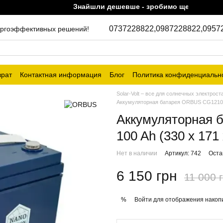
Знайшли дешевше - зробимо ще дешевше!
0737228822,
0987228822,
0957
энергоэффективных решений!
врат
Контактная информация
Блог
Политика конфиденциальн
Solar-Volt – все для солнечных электрост
Аккумуляторная батарея ORBUS CG12100 
Аккумуляторная 
100 Ah (330 x 171
Нет в наличии
Артикул: 742
Оста
6 150 грн
11 000 
Войти
для отображения накопи
%