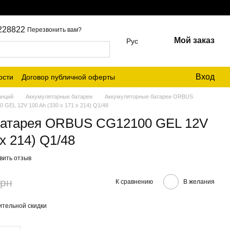
228822
Перезвонить вам?
Мой заказ
Рус
Вход
ости
Договор публичной оферты
анций
Аккумуляторные батареи
Аккумуляторные батареи ORBUS
GEL 12V 100 Ah (330 x 171 x 214) Q1/48
батарея ORBUS CG12100 GEL 12V
 x 214) Q1/48
вить отзыв
грн
К сравнению
В желания
тельной скидки