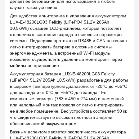
делает ее безопасной для использования в любом
случае. каких условиях.
Для удобства мониторинга и управления аккумулятором
LUX-E-48200LG03 Felicity (LiFePO4 51,2V 205Ah
10,5kWh) оснащен LCD-дисплеем, который позволяет
отслеживать состояние заряда и основные параметры
системы. Поддержка протоколов RS485 и CAN позволяет
легко интегрировать батарею в сложные системы
энергоменеджмента, а встроенный Wi-Fi модуль
позволяет осуществлять удаленный мониторинг через
мобильное приложение.
Аккумуляторная батарея LUX-E-48200LG03 Felicity
(LiFePO4 51,2V 205Ah 10,5kWh) разработана для работы
в широком температурном диапазоне: от -20°C до +55°C
для разряда и от 0°C до +55°C для заряда . Ее
компактные размеры (783 x 450 x 274 мм) и настенный
или напольный монтаж позволяют легко интегрировать
ее в любое помещение. Вес устройства составляет 90 кг,
что свидетельствует о высокой плотности энергии,
обеспечиваемой аккумулятором.
Важным аспектом является экологичность аккумулятора
LUX-E-48200LG03 Felicity (LiFePO4 51,2V 205Ah