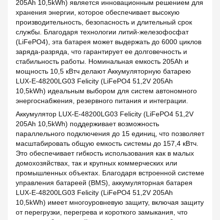
205Ah 10,5kWh) является инновационным решением для
хранения энергии, которое обеспечивает высокую
производительность, безопасность и длительный срок
службы. Благодаря технологии литий-железофосфат
(LiFePO4), эта батарея может выдержать до 6000 циклов
заряда-разряда, что гарантирует ее долговечность и
стабильность работы. Номинальная емкость 205Ah и
мощность 10,5 кВтч делают Аккумуляторную батарею
LUX-E-48200LG03 Felicity (LiFePO4 51,2V 205Ah
10,5kWh) идеальным выбором для систем автономного
энергоснабжения, резервного питания и интеграции.
Аккумулятор LUX-E-48200LG03 Felicity (LiFePO4 51,2V
205Ah 10,5kWh) поддерживает возможность
параллельного подключения до 15 единиц, что позволяет
масштабировать общую емкость системы до 157,4 кВтч.
Это обеспечивает гибкость использования как в малых
домохозяйствах, так и крупных коммерческих или
промышленных объектах. Благодаря встроенной системе
управления батареей (BMS), аккумуляторная батарея
LUX-E-48200LG03 Felicity (LiFePO4 51,2V 205Ah
10,5kWh) имеет многоуровневую защиту, включая защиту
от перегрузки, перегрева и короткого замыкания, что