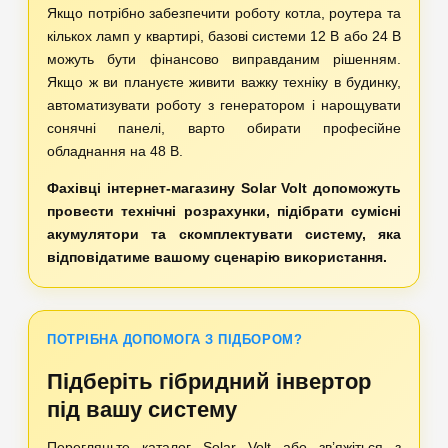
Якщо потрібно забезпечити роботу котла, роутера та
кількох ламп у квартирі, базові системи 12 В або 24 В
можуть бути фінансово виправданим рішенням.
Якщо ж ви плануєте живити важку техніку в будинку,
автоматизувати роботу з генератором і нарощувати
сонячні панелі, варто обирати професійне
обладнання на 48 В.
Фахівці інтернет-магазину Solar Volt допоможуть
провести технічні розрахунки, підібрати сумісні
акумулятори та скомплектувати систему, яка
відповідатиме вашому сценарію використання.
ПОТРІБНА ДОПОМОГА З ПІДБОРОМ?
Підберіть гібридний інвертор
під вашу систему
Перегляньте каталог Solar Volt або зв’яжіться з