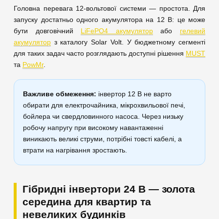
Головна перевага 12-вольтової системи — простота. Для
запуску достатньо одного акумулятора на 12 В: це може
бути довговічний
LiFePO4 акумулятор
або
гелевий
акумулятор
з каталогу Solar Volt. У бюджетному сегменті
для таких задач часто розглядають доступні рішення
MUST
та
PowMr
.
Важливе обмеження:
інвертор 12 В не варто
обирати для електрочайника, мікрохвильової печі,
бойлера чи свердловинного насоса. Через низьку
робочу напругу при високому навантаженні
виникають великі струми, потрібні товсті кабелі, а
втрати на нагрівання зростають.
Гібридні інвертори 24 В — золота
середина для квартир та
невеликих будинків