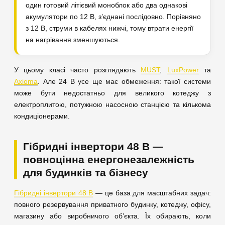
один готовий літієвий моноблок або два однакові
акумулятори по 12 В, з’єднані послідовно. Порівняно
з 12 В, струми в кабелях нижчі, тому втрати енергії
на нагрівання зменшуються.
У цьому класі часто розглядають
MUST
,
LuxPower
та
Axioma
. Але 24 В усе ще має обмеження: такої системи
може бути недостатньо для великого котеджу з
електроплитою, потужною насосною станцією та кількома
кондиціонерами.
Гібридні інвертори 48 В —
повноцінна енергонезалежність
для будинків та бізнесу
Гібридні інвертори 48 В
— це база для масштабних задач:
повного резервування приватного будинку, котеджу, офісу,
магазину або виробничого об’єкта. Їх обирають, коли