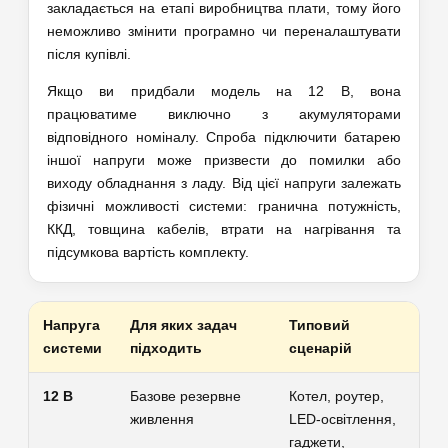
закладається на етапі виробництва плати, тому його
неможливо змінити програмно чи переналаштувати
після купівлі.
Якщо ви придбали модель на 12 В, вона
працюватиме виключно з акумуляторами
відповідного номіналу. Спроба підключити батарею
іншої напруги може призвести до помилки або
виходу обладнання з ладу. Від цієї напруги залежать
фізичні можливості системи: гранична потужність,
ККД, товщина кабелів, втрати на нагрівання та
підсумкова вартість комплекту.
Напруга
Для яких задач
Типовий
системи
підходить
сценарій
12 В
Базове резервне
Котел, роутер,
живлення
LED-освітлення,
гаджети,