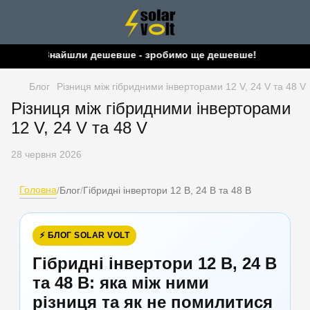
Знайшли дешевше - зробимо ще дешевше!
Блог
Різниця між гібридними інверторами 12 V, 24 V та 48 V
Різниця між гібридними інверторами
12 V, 24 V та 48 V
28 червня 2026
Головна
/
Блог
/
Гібридні інвертори 12 В, 24 В та 48 В
⚡ БЛОГ SOLAR VOLT
Гібридні інвертори 12 В, 24 В
та 48 В: яка між ними
різниця та як не помилитися