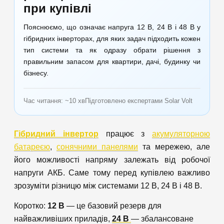
при купівлі
Пояснюємо, що означає напруга 12 В, 24 В і 48 В у
гібридних інверторах, для яких задач підходить кожен
тип системи та як одразу обрати рішення з
правильним запасом для квартири, дачі, будинку чи
бізнесу.
Час читання: ~10 хв
Підготовлено експертами Solar Volt
Гібридний інвертор
працює з
акумуляторною
батареєю
,
сонячними панелями
та мережею, але
його можливості напряму залежать від робочої
напруги АКБ. Саме тому перед купівлею важливо
зрозуміти різницю між системами 12 В, 24 В і 48 В.
Коротко:
12 В
— це базовий резерв для
найважливіших приладів,
24 В
— збалансоване