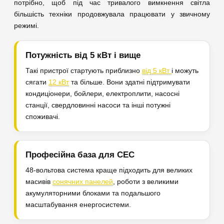
потрібно, щоб під час тривалого вимкнення світла
більшість техніки продовжувала працювати у звичному
режимі.
Потужність від 5 кВт і вище
Такі пристрої стартують приблизно
від 5 кВт
і можуть
сягати
12 кВт
та більше. Вони здатні підтримувати
кондиціонери, бойлери, електроплити, насосні
станції, свердловинні насоси та інші потужні
споживачі.
Професійна база для СЕС
48-вольтова система краще підходить для великих
масивів
сонячних панелей
, роботи з великими
акумуляторними блоками та подальшого
масштабування енергосистеми.