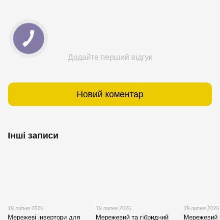
Додайте перший відгук
Новий коментар
Інші записи
19 липня 2026
19 липня 2026
19 липня 2026
Мережеві інвертори для
Мережевий та гібридний
Мережевий 