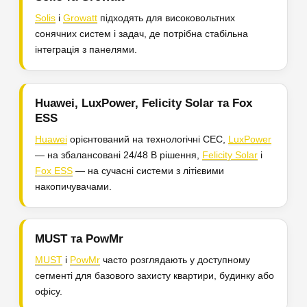
Solis
і
Growatt
підходять для високовольтних
сонячних систем і задач, де потрібна стабільна
інтеграція з панелями.
Huawei, LuxPower, Felicity Solar та Fox
ESS
Huawei
орієнтований на технологічні СЕС,
LuxPower
— на збалансовані 24/48 В рішення,
Felicity Solar
і
Fox ESS
— на сучасні системи з літієвими
накопичувачами.
MUST та PowMr
MUST
і
PowMr
часто розглядають у доступному
сегменті для базового захисту квартири, будинку або
офісу.