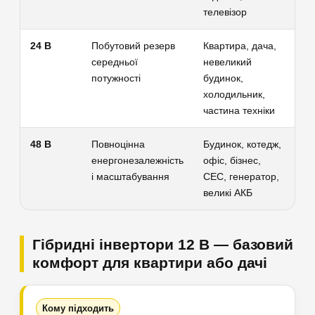
телевізор
24 В
Побутовий резерв
Квартира, дача,
середньої
невеликий
потужності
будинок,
холодильник,
частина техніки
48 В
Повноцінна
Будинок, котедж,
енергонезалежність
офіс, бізнес,
і масштабування
СЕС, генератор,
великі АКБ
Гібридні інвертори 12 В — базовий
комфорт для квартири або дачі
Кому підходить