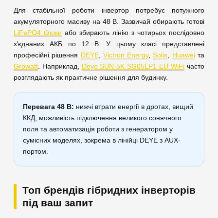
Для стабільної роботи інвертор потребує потужного
акумуляторного масиву на 48 В. Зазвичай обирають готові
LiFePO4 блоки
або збирають лінію з чотирьох послідовно
з’єднаних АКБ по 12 В. У цьому класі представлені
професійні рішення
DEYE
,
Victron Energy
,
Solis
,
Huawei
та
Growatt
. Наприклад,
Deye SUN-5K-SG05LP1-EU WiFi
часто
розглядають як практичне рішення для будинку.
Перевага 48 В:
нижчі втрати енергії в дротах, вищий
ККД, можливість підключення великого сонячного
поля та автоматизація роботи з генератором у
сумісних моделях, зокрема в лінійці DEYE з AUX-
портом.
Топ брендів гібридних інверторів
під ваш запит