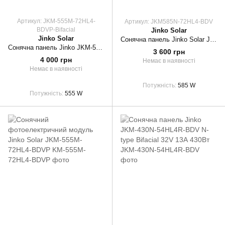
Артикул: JKM-555M-72HL4-
Артикул: JKM585N-72HL4-BDV
BDVP-Bifacial
Jinko Solar
Jinko Solar
Сонячна панель Jinko Solar JKM585N-72HL4-BDV JK03M, 585Вт, 44.02В, 13.29A двостороння
Сонячна панель Jinko JKM-555M-72HL4-BDVP Bifacial TigerPro 41V 13А 555Вт
3 600 грн
4 000 грн
Немає в наявності
Немає в наявності
Потужність
585 W
Потужність
555 W