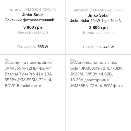
Артикул: JKM-585N-72HL4-V
Артикул: JKM445N-54HL4R-V
Jinko Solar
Jinko Solar
Сонячний фотоелектричний модуль Jinko Solar JKM-585N-72HL4-V N-type
Jinko Solar 445W Tiger Neo N-type Black Frame Mono
3 800 грн
2 800 грн
Немає в наявності
Немає в наявності
Потужність
585 W
Потужність
445 W