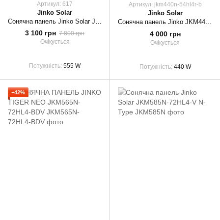
Артикул: 617
Артикул: jkm440n-54hl4r-b
Jinko Solar
Jinko Solar
Сонячна панель Jinko Solar JKM555M-72HL4
Сонячна панель Jinko JKM440N-54HL4R-B 440Вт (Full Black)
3 100 грн
4 000 грн
7 800 грн
Очікується
Очікується
Потужність
555 W
Потужність
440 W
−42%