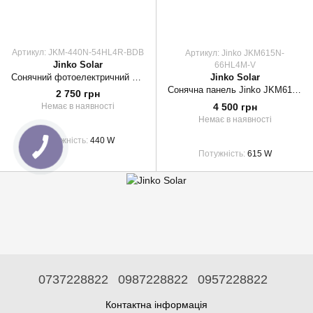
Артикул: JKM-440N-54HL4R-BDB
Артикул: Jinko JKM615N-
Jinko Solar
66HL4M-V
Сонячний фотоелектричний модуль Jinko Solar JKM-440N-54HL4R-BDB (bifacial full black)
Jinko Solar
Сонячна панель Jinko JKM615N-66HL4M-V N-type 615Вт
2 750 грн
4 500 грн
Немає в наявності
Немає в наявності
Потужність
440 W
Потужність
615 W
0737228822
0987228822
0957228822
Контактна інформація