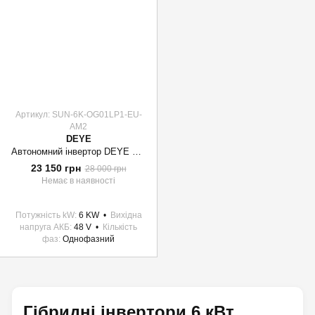
Артикул: SUN-6K-OG01LP1-EU-
AM2
DEYE
Автономний інвертор DEYE SUN-6K-OG01LP1-EU-AM2 6KW LV 2 MPPT Wi-Fi Однофазний (SUN-6K-OG01LP1-EU-AM2)
23 150 грн
28 000 грн
Немає в наявності
Потужність kW
6 KW
Вихідна
напруга АКБ
48 V
Кількість
фаз
Однофазний
Гібридні інвертори 6 кВт