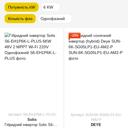
Потужність kW
6 KW
Кількість фаз
Однофазний
−23%
Артикул: S6-EH1P6K-L-PLUS
Артикул: SUN-6K-SG05LP1-EU-
Solis
AM2-P
Гібридний інвертор Solis S6-EH1P6K-L-PLUS 6KW 48V 2 MPPT Wi-Fi 220V Однофазний
DEYE