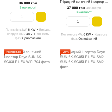
Гібридний сонячний інвертор (hybrid) Deye SUN-6K-SG05LP1-EU-AM2-P
36 000 грн
37 000 грн
В наявності
48 000 грн
В наявності
Потужність kW
6 KW
Вихідна
напруга АКБ
48 V
Кількість
Потужність kW
6 KW
Кількість
фаз
Однофазний
фаз
Однофазний
Розпродаж
−28%