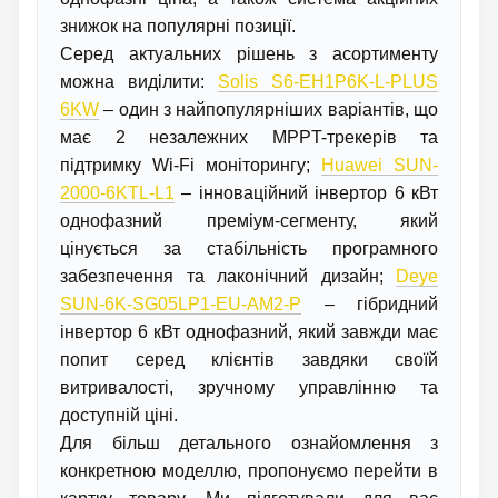
знижок на популярні позиції.
Серед актуальних рішень з асортименту
можна виділити:
Solis S6-EH1P6K-L-PLUS
6KW
– один з найпопулярніших варіантів, що
має 2 незалежних MPPT-трекерів та
підтримку Wi-Fi моніторингу;
Huawei SUN-
2000-6KTL-L1
– інноваційний інвертор 6 кВт
однофазний преміум-сегменту, який
цінується за стабільність програмного
забезпечення та лаконічний дизайн;
Deye
SUN-6K-SG05LP1-EU-AM2-P
– гібридний
інвертор 6 кВт однофазний, який завжди має
попит серед клієнтів завдяки своїй
витривалості, зручному управлінню та
доступній ціні.
Для більш детального ознайомлення з
конкретною моделлю, пропонуємо перейти в