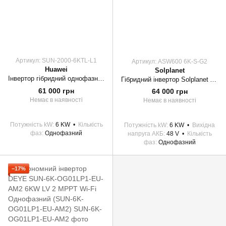
Артикул: SUN-2000-6KTL-L1
Артикул: ASW600 6K-S-G2
Huawei
Solplanet
Інвертор гібридний однофазний SUN-2000-6KTL-L1 Huawei
Гібридний інвертор Solplanet ASW600 6K-S-G2 1ф 2MPPT 48В 6кВт, перетворювач напруги
61 000 грн
64 000 грн
Немає в наявності
Немає в наявності
Потужність kW
6 KW
Кількість
Потужність kW
6 KW
Вихідна
фаз
Однофазний
напруга АКБ
48 V
Кількість
фаз
Однофазний
−17%