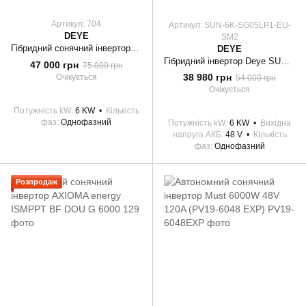
Артикул: 704
Артикул: SUN-6K-SG05LP1-EU-
DEYE
SM2
Гібридний сонячний інвертор Deye SUN-6K-SG03LP1-EU WiFi
DEYE
Гібридний інвертор Deye SUN-6K-SG05LP1-EU-SM2
47 000 грн
75 000 грн
38 980 грн
Очікується
54 000 грн
Очікується
Потужність kW
6 KW
Кількість
фаз
Однофазний
Потужність kW
6 KW
Вихідна
напруга АКБ
48 V
Кількість
фаз
Однофазний
Розпродаж