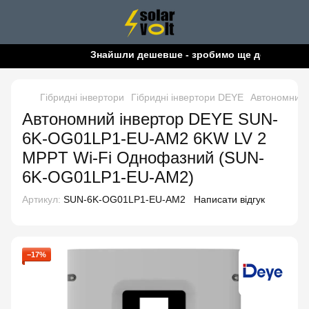
Знайшли дешевше - зробимо ще дешевше!
Гібридні інвертори
Гібридні інвертори DEYE
Автономний
Автономний інвертор DEYE SUN-
6K-OG01LP1-EU-AM2 6KW LV 2
MPPT Wi-Fi Однофазний (SUN-
6K-OG01LP1-EU-AM2)
Артикул:
SUN-6K-OG01LP1-EU-AM2
Написати відгук
−17%