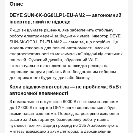
Опис
DEYE SUN-6K-OG01LP1-EU-AM2 — автономний
інвертор, який не підведе
Якщо ви шукаєте рішення, яке забезпечить стабільну
роботу електромережі за будь-яких умов, інвертор DEYE
SUN-6K-OG01LP1-EU-AM2 — саме те, що потрібно. Ця
модель створена для повної автономності, високої
енергоефективності та максимальної віддачі від сонячних
панелей. Сучасний дизайн, вбудований Wi-Fi,
інтелектуальне охолодження та швидка реакція на
перепади напруги роблять його бездоганним вибором
для приватного будинку, дачі або бізнесу.
Коли відключення світла — не проблема: 6 кВт
автономної впевненості
З номінальною потужністю 6000 Вт і піковим значенням
до 12 000 Вт інвертор DEYE легко справляється з будь-
якими навантаженнями. Перехід на резервне живлення
всього за 8 мс гарантує безперервну роботу навіть
чутливої техніки. Заряд і розряд по 135 А забезпечують
миттєву взаємодію з акумулятором, а двоканальний