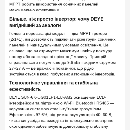
MPPT робить використання сонячних панелей
максимально ефективним.
Більше, ніж просто інвертор: чому DEYE
вигідніший за аналоги
Головна перевага цієї моделі — два MPPT трекери
(2/1+1), які дозволяють підключати різні групи сонячних
панелей з індивідуальними умовами освітлення. Це
означає, що ви отримуєте максимум навіть у похмуру
погоду або за складної орієнтації масиву. Пристрій
справляється з потужністю до 9.6 кВт і вхідним струмом
27+27 А — це вражаючі показники, що рідко
зустрічаються в класі побутових автономних інверторів.
Технологічне управління та стабільна
ефективність
DEYE SUN-6K-OG01LP1-EU-AM2 оснащений LCD-
інтерфейсом та підтримкою Wi-Fi, Bluetooth і RS485 —
керування системою стає інтуїтивно зрозумілим.
Ефективність 97.6%, підтримка акумуляторів 40–60 В,
чиста синусоїда на виході та інтелектуальне повітряне
охолодження забезпечують довготривалу стабільну