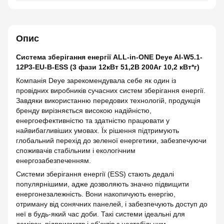
Опис
Система зберігання енергії ALL-in-ONE Deye AI-W5.1-
12P3-EU-B-ESS (3 фази 12кВт 51,2В 200Аг 10,2 кВт*г)
Компанія Deye зарекомендувала себе як один із
провідних виробників сучасних систем зберігання енергії.
Завдяки використанню передових технологій, продукція
бренду вирізняється високою надійністю,
енергоефективністю та здатністю працювати у
найвибагливіших умовах. Їх рішення підтримують
глобальний перехід до зеленої енергетики, забезпечуючи
споживачів стабільним і екологічним
енергозабезпеченням.
Системи зберігання енергії (ESS) стають дедалі
популярнішими, адже дозволяють значно підвищити
енергонезалежність. Вони накопичують енергію,
отриману від сонячних панелей, і забезпечують доступ до
неї в будь-який час доби. Такі системи ідеальні для