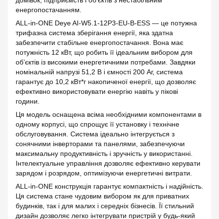
домівок, підприємств і об’єктів з нестабільним
енергопостачанням.
ALL-in-ONE Deye AI-W5.1-12P3-EU-B-ESS — це потужна
трифазна система зберігання енергії, яка здатна
забезпечити стабільне енергопостачання. Вона має
потужність 12 кВт, що робить її ідеальним вибором для
об’єктів із високими енергетичними потребами. Завдяки
номінальній напрузі 51,2 В і ємності 200 Аг, система
гарантує до 10,2 кВт*г накопиченої енергії, що дозволяє
ефективно використовувати енергію навіть у пікові
години.
Ця модель оснащена всіма необхідними компонентами в
одному корпусі, що спрощує її установку і технічне
обслуговування. Система ідеально інтегрується з
сонячними інверторами та панелями, забезпечуючи
максимальну продуктивність і зручність у використанні.
Інтелектуальне управління дозволяє ефективно керувати
зарядом і розрядом, оптимізуючи енергетичні витрати.
ALL-in-ONE конструкція гарантує компактність і надійність.
Ця система стане чудовим вибором як для приватних
будинків, так і для малих і середніх бізнесів. Її стильний
дизайн дозволяє легко інтегрувати пристрій у будь-який