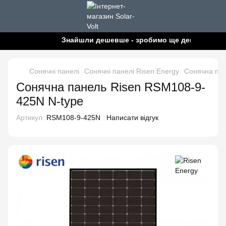
Знайшли дешевше - зробимо ще дешевше!
Сонячні панелі
Сонячні панелі Risen Energy
Сонячна пан
Сонячна панель Risen RSM108-9-
425N N-type
Артикул:
RSM108-9-425N
Написати відгук