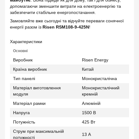
допомагаючи зменшити витрати на електроенергію та
забезпечити стабільне енергопостачання.
Замовляйте вже сьогодні та відчуйте переваги сонячної
енергії разом із
Risen RSM108-9-425N
!
Характеристики
Основні
Виробник
Risen Energy
Країна виробник
Китай
Тип панелі
Монокристалічна
Матеріал виготовлення
Монокристалічний
модуля
кремній
Матеріал рамки
Алюміній
Напруга
1500 В
Потужність
425 Вт
Струм при максимальній
13 А
потужності