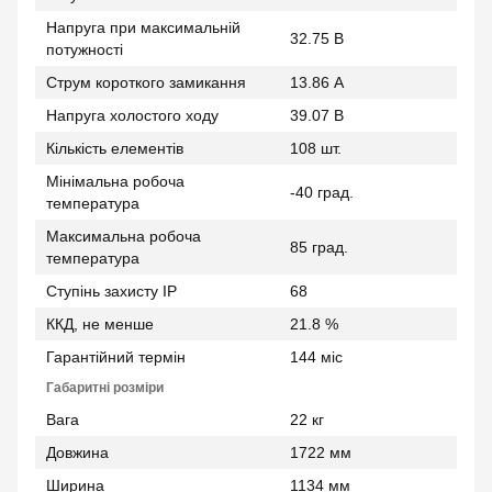
Напруга при максимальній
32.75 В
потужності
Струм короткого замикання
13.86 А
Напруга холостого ходу
39.07 В
Кількість елементів
108 шт.
Мінімальна робоча
-40 град.
температура
Максимальна робоча
85 град.
температура
Ступінь захисту IP
68
ККД, не менше
21.8 %
Гарантійний термін
144 міс
Габаритні розміри
Вага
22 кг
Довжина
1722 мм
Ширина
1134 мм