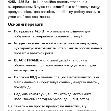
425N, 425 Вт
! Ця інноваційна панель створена з
використанням
N-type технології
, яка забезпечує вищу
продуктивність, довговічність і стабільну роботу навіть за
умов слабкого освітлення.
Основні переваги:
Потужність 425 Вт
– оптимальне рішення для
побутових і комерційних сонячних станцій.
N-type технологія
– забезпечує менше деградації,
що гарантує довговічність і стабільність роботи панелі
протягом багатьох років.
BLACK FRAME
– стильний дизайн із чорним
обрамленням, що гармонійно поєднується з будь-
якою архітектурою.
Високий ККД
– панель працює з ефективністю, яка
максимально використовує сонячну енергію навіть у
похмурі дні.
Надійна конструкція
– стійкість до механічних
навантажень і погодних умов (дощ, сніг, вітер).
Ця панель – не просто продукт, це
інвестиція у
майбутнє
. Вона підійде як для дому, так і для бізнесу,