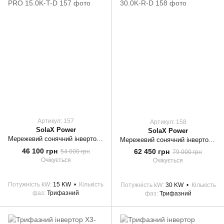
Артикул: 157
Артикул: 158
SolaX Power
SolaX Power
Мережевий сонячний інвертор PROSOLAX X3-PRO 15.0K-T-D
Мережевий сонячний інвертор PROSOLAX Х3-PRO 30.0K-R-D
46 100 грн
62 450 грн
54 000 грн
79 000 грн
Очікується
Очікується
Потужність kW
15 KW
Кількість
Потужність kW
30 KW
Кількість
фаз
Трифазний
фаз
Трифазний