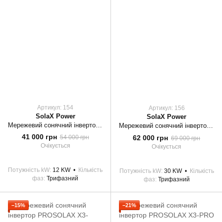
Артикул: 154
Артикул: 156
SolaX Power
SolaX Power
Мережевий сонячний інвертор PROSOLAX X3-12.0P
Мережевий сонячний інвертор PROSOLAX X3-30K-TL
41 000 грн
62 000 грн
54 000 грн
69 000 грн
Очікується
Очікується
Потужність kW
12 KW
Кількість
Потужність kW
30 KW
Кількість
фаз
Трифазний
фаз
Трифазний
−15%
−21%