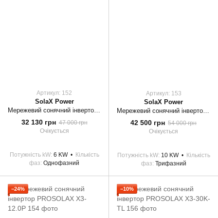
Артикул: 152
Артикул: 153
SolaX Power
SolaX Power
Мережевий сонячний інвертор PROSOLAX Х1-6.0-T-D
Мережевий сонячний інвертор PROSOLAX X3-10.0P
32 130 грн
42 500 грн
47 000 грн
54 000 грн
Очікується
Очікується
Потужність kW
6 KW
Кількість
Потужність kW
10 KW
Кількість
фаз
Однофазний
фаз
Трифазний
−24%
−10%