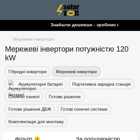
Знайшли дешевше - зробимо ще дешевш
Мережеві інвертори
Мережеві інвертори потужністю 120
kW
Гібридні інвертори
Мережеві інвертори
Акумуляторні батареї
Портативна зарядна станція
Сонячні панелі
Готове рішення
Готове рішення ДБЖ
Готові сонячні системи
Комплектація для монтажу
Фільтр
За популярністю
1