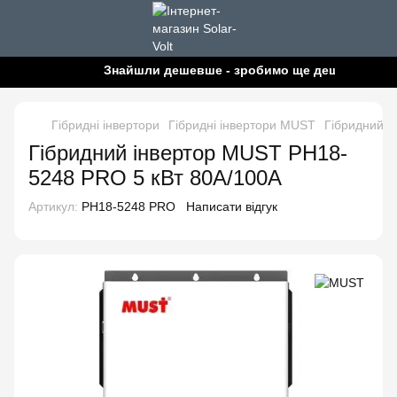
Знайшли дешевше - зробимо ще дешевше!
Гібридні інвертори
Гібридні інвертори MUST
Гібридний і
Гібридний інвертор MUST PH18-
5248 PRO 5 кВт 80A/100А
Артикул:
PH18-5248 PRO
Написати відгук