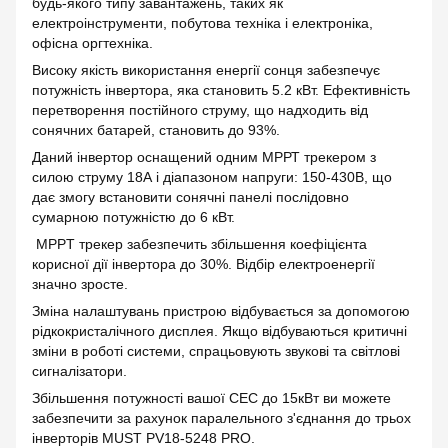
будь-якого типу завантажень, таких як
електроінструменти, побутова техніка і електроніка,
офісна оргтехніка.
Високу якість використання енергії сонця забезпечує
потужність інвертора, яка становить 5.2 кВт. Ефективність
перетворення постійного струму, що надходить від
сонячних батарей, становить до 93%.
Даний інвертор оснащений одним МРРТ трекером з
силою струму 18А і діапазоном напруги: 150-430В, що
дає змогу встановити сонячні панелі послідовно
сумарною потужністю до 6 кВт.
MPPT трекер забезпечить збільшення коефіцієнта
корисної дії інвертора до 30%. Відбір електроенергії
значно зросте.
Зміна налаштувань пристрою відбувається за допомогою
рідкокристалічного дисплея. Якщо відбуваються критичні
зміни в роботі системи, спрацьовують звукові та світлові
сигналізатори.
Збільшення потужності вашої СЕС до 15кВт ви можете
забезпечити за рахунок паралельного з'єднання до трьох
інверторів MUST PV18-5248 PRO.