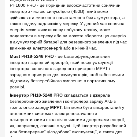
PH1800 PRO - це гібридний високочастотний сонячний
інвертор з чистою синусоїдою (450В), який може
здійснювати живлення навантаження без акумулятора, а
також подачу надлишків у мережу. У денний час сонячна
енергія може живити вашу побутову техніку, може
подаватися в мережу або ви можете зберегти цю енергію
в акумуляторній батареї для резервного живлення під час
вимкнення електроенергії або в нічний час.
Must PH18-5248 PRO
- це багатофункціональний
інвертор / зарядний пристрій, який поєднує функції
інвертора, сонячного зарядного пристрою MPPT і
зарядного пристрою для акумуляторів, щоб забезпечити
підтримку безперебійного живлення в портативному
розмірі.
Інвертор PH18-5248 PRO
складається з джерела
безперебійного живлення і контролера заряду АКБ з
технологією заряду
MPPT.
Він може бути використаний у
автономних системах електропостачання з
альтернативними екологічно чистими джерелами енергії,
як, наприклад, сонячні модулі. Цей інвертор розроблений
для безперервної цілодобової експлуатації, а також для