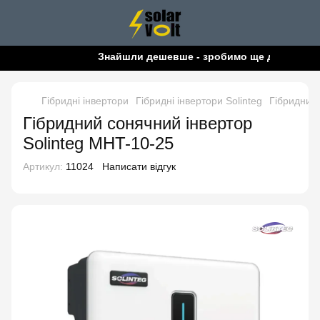
Знайшли дешевше - зробимо ще дешевше!
Гібридні інвертори
Гібридні інвертори Solinteg
Гібридний 
Гібридний сонячний інвертор
Solinteg MHT-10-25
Артикул:
11024
Написати відгук