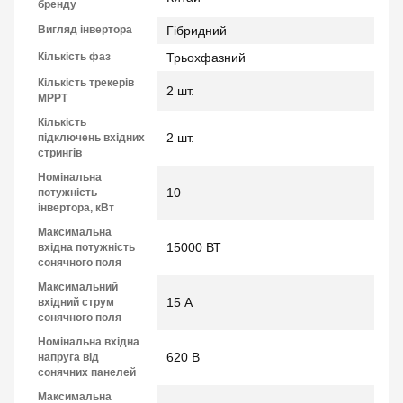
бренду
Вигляд інвертора
Гібридний
Кількість фаз
Трьохфазний
Кількість трекерів
2 шт.
МРРТ
Кількість
2 шт.
підключень вхідних
стрингів
Номінальна
10
потужність
інвертора, кВт
Максимальна
15000 ВТ
вхідна потужність
сонячного поля
Максимальний
15 А
вхідний струм
сонячного поля
Номінальна вхідна
620 В
напруга від
сонячних панелей
Максимальна