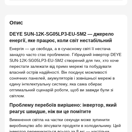
Опис
DEYE SUN-12K-SG05LP3-EU-SM2 — джерело
енергії, яке працює, коли світ нестабільний
Енергія — це свобода, а в сучасному світі її нестача
занадто часто стає проблемою. Гібридний інвертор DEYE
SUN-12K-SG05LP3-EU-SM2 створений для тих, хто хоче
перестати залежати від примх мережі та побудувати
власний острів надійності. Він поєднує можливості
сонячних панелей, акумуляторів і зовнішньої мережі в
єдину інтелектуальну систему, яка сама обирає
оптимальний сценарій роботи, щоб ви завжди були зі
світлом.
Проблему перебоїв вирішено: інвертор, який
реагує швидше, ніж ви це помітите
Вимкнення світла на частки секунди може зупинити
виробництво або зіпсувати продукти в холодильнику. Цей
інвертор перемикається всього за 8 мс — настільки