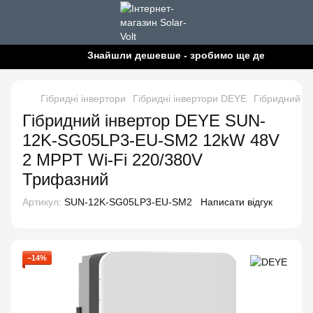
Знайшли дешевше - зробимо ще дешевше!
Гібридні інвертори
Гібридні інвертори DEYE
Гібридний і
Гібридний інвертор DEYE SUN-
12K-SG05LP3-EU-SM2 12kW 48V
2 MPPT Wi-Fi 220/380V
Трифазний
Артикул:
SUN-12K-SG05LP3-EU-SM2
Написати відгук
−14%