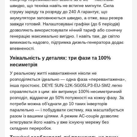
швидко, що техніка навіть не встигне мигнути. Сила
струму заряду та розряду до 240 А гарантує, що
акумулятори заповнюються швидко, а отже, ваш резерв
завжди готовий. Налаштовувані графіки (до 6 періодів)
дозволяють використовувати нічний тариф або сонячну
генерацію максимально вигідно. І навіть там, де світло
вимикають надовго, підтримка дизель-генератора додає
впевненості.
Унікальність у деталях: три фази та 100%
несиметрія
У реальному житті навантаження ніколи не
розподіляється ідеально — одна фаза «перевантажена»,
інша простоює. DEYE SUN-12K-SG05LP3-EU-SM2 легко
справляється з цим: він витримує 100% несиметричний
розподіл, віддаючи до 50% потужності на кожну фазу. За
потреби можна об’єднати до 10 таких інверторів
паралельно — і побудувати систему, яка масштабується
разом із вашими цілями. А режим AC-couple дозволяє
інтегрувати його навіть у вже існуючу мережу без
складних переробок.