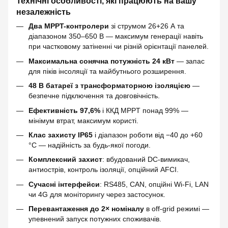
Технічні особливості, які працюють на вашу
незалежність
Два MPPT-контролери
зі струмом 26+26 А та
діапазоном 350–650 В — максимум генерації навіть
при частковому затіненні чи різній орієнтації панелей.
Максимальна сонячна потужність 24 кВт
— запас
для піків інсоляції та майбутнього розширення.
48 В батареї з трансформаторною ізоляцією
—
безпечне підключення та довговічність.
Ефективність 97,6%
і ККД MPPT понад 99% —
мінімум втрат, максимум користі.
Клас захисту IP65
і діапазон роботи від −40 до +60
°C — надійність за будь-якої погоди.
Комплексний захист
: вбудований DC-вимикач,
антиострів, контроль ізоляції, опційний AFCI.
Сучасні інтерфейси
: RS485, CAN, опційні Wi-Fi, LAN
чи 4G для моніторингу через застосунок.
Перевантаження до 2× номіналу
в off-grid режимі —
упевнений запуск потужних споживачів.