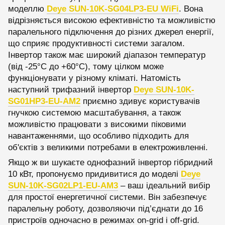
моделлю
Deye SUN-10K-SG04LP3-EU WiFi
. Вона
відрізняється високою ефективністю та можливістю
паралельного підключення до різних джерел енергії,
що сприяє продуктивності системи загалом.
Інвертор також має широкий діапазон температур
(від -25°C до +60°C), тому цілком може
функціонувати у різному кліматі. Натомість
наступний трифазний інвертор
Deye SUN-10K-
SG01HP3-EU-AM2
приємно здивує користувачів
гнучкою системою масштабування, а також
можливістю працювати з високими піковими
навантаженнями, що особливо підходить для
об'єктів з великими потребами в електроживленні.
Якщо ж ви шукаєте однофазний інвертор гібридний
10 кВт, пропонуємо придивитися до моделі
Deye
SUN-10K-SG02LP1-EU-AM3
– ваш ідеальний вибір
для простої енергетичної системи. Він забезпечує
паралельну роботу, дозволяючи під’єднати до 16
пристроїв одночасно в режимах on-grid і off-grid.