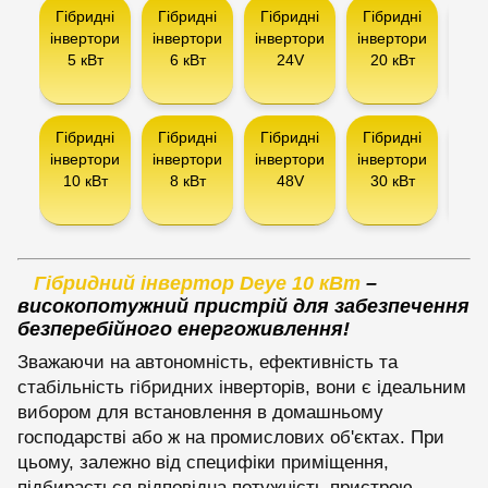
Гібридні
Гібридні
Гібридні
Гібридні
Інв
інвертори
інвертори
інвертори
інвертори
5 кВт
6 кВт
24V
20 кВт
сон
ба
Гібридні
Гібридні
Гібридні
Гібридні
Інв
інвертори
інвертори
інвертори
інвертори
10 кВт
8 кВт
48V
30 кВт
сон
па
Гібридний інвертор Deye 10 кВт
–
високопотужний пристрій для забезпечення
безперебійного енергоживлення!
Зважаючи на автономність, ефективність та
стабільність гібридних інверторів, вони є ідеальним
вибором для встановлення в домашньому
господарстві або ж на промислових об'єктах. При
цьому, залежно від специфіки приміщення,
підбирається відповідна потужність пристрою.