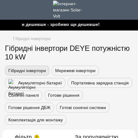
найшли дешевше - зробимо ще дешевше!
Гібридні інвертори
Гібридні інвертори DEYE потужністю
10 kW
Гібридні інвертори
Мережеві інвертори
Акумуляторні батареї
Портативна зарядна станція
Сонячні панелі
Готове рішення
Готове рішення ДБЖ
Готові сонячні системи
Комплектація для монтажу
Фільтр
За популярністю
2