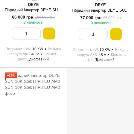
DEYE
DEYE
Гібридний інвертор DEYE SUN-10K-SG02LP1-EU-AM3
Гібридний інвертор DEYE SUN-10K-SG05LP3-EU-SM2 10KW 48V 2 MPPT Wi-Fi 220/380V Трифазний
66 000 грн
77 000 грн
109 000 грн
85 000 грн
В наявності
В наявності
Потужність kW
10 KW
Вихідна
Потужність kW
10 KW
Вихідна
напруга АКБ
48 V
Кількість
напруга АКБ
48 V
Кількість
фаз
Однофазний
фаз
Трифазний
−13%