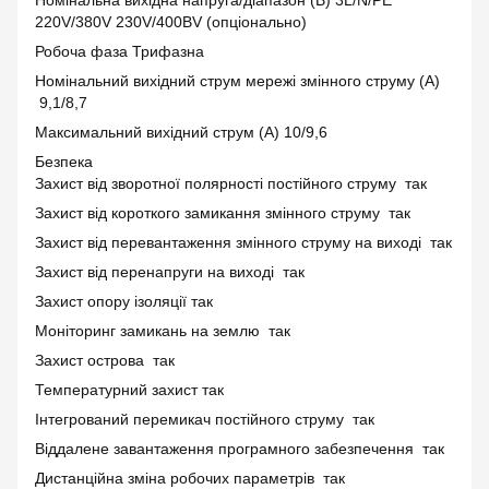
Номінальна вихідна напруга/діапазон (В) 3L/N/PE
220V/380V 230V/400BV (опціонально)
Робоча фаза Трифазна
Номінальний вихідний струм мережі змінного струму (А)
9,1/8,7
Максимальний вихідний струм (А) 10/9,6
Безпека
Захист від зворотної полярності постійного струму так
Захист від короткого замикання змінного струму так
Захист від перевантаження змінного струму на виході так
Захист від перенапруги на виході так
Захист опору ізоляції так
Моніторинг замикань на землю так
Захист острова так
Температурний захист так
Інтегрований перемикач постійного струму так
Віддалене завантаження програмного забезпечення так
Дистанційна зміна робочих параметрів так