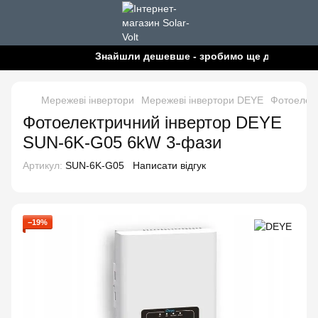
Знайшли дешевше - зробимо ще дешевше!
Мережеві інвертори
Мережеві інвертори DEYE
Фотоелек
Фотоелектричний інвертор DEYE
SUN-6K-G05 6kW 3-фази
Артикул:
SUN-6K-G05
Написати відгук
−19%